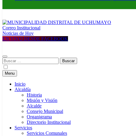
Correo Institucional
MUNICIPALIDAD DISTRITAL DE UCHUMAYO
Construyendo una nueva Historia
Noticias de Hoy
EN VIVO DESDE FACEBOOK
Buscar:
Menu
Inicio
Alcaldía
Historia
Misión y Visión
Alcalde
Consejo Municipal
Organigrama
Directorio Institucional
Servicios
Servicios Comunales