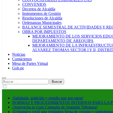
CONVENIOS
Decretos de Alcaldía
Instrumentos de Gestión
Resoluciones de Alcaldía
Ordenanzas Municipales
BALANCE SEMESTRAL DE ACTIVIDADES Y RE
OBRA POR IMPUESTOS
MEJORAMIENTO DE LOS SERVICIOS EDUCA
DEPARTAMENTO DE AREQUIPA
MEJORAMIENTO DE LA INFRAESTRUCTUR
ALVAREZ THOMAS SECTOR I Y II, DISTR
Noticias
Contáctenos
Mesa de Partes Virtual
Gob.pe
Buscar:
¡Sabiduría, tradición y orgullo que nos unen!
NORMAS Y PROCEDIMIENTOS INTERNOS PARA LA 
¡Aprovecha la Gran Campaña de Amnistía Tributaria!
¡Uchumayo vivió una verdadera fiesta de civismo y patriotismo