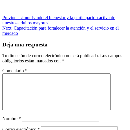
Navegación
Previous:
¡Impulsando el bienestar y la participación activa de
nuestros adultos mayores!
de
Next:
Capacitación para fortalecer la atención y el servicio en el
entradas
mercado
Deja una respuesta
Tu dirección de correo electrónico no será publicada.
Los campos
obligatorios están marcados con
*
Comentario
*
Nombre
*
Correo electrónico
*