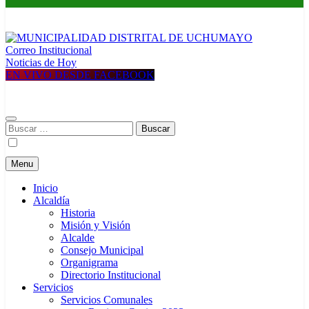
Correo Institucional
MUNICIPALIDAD DISTRITAL DE UCHUMAYO
Construyendo una nueva Historia
Noticias de Hoy
EN VIVO DESDE FACEBOOK
Buscar:
Menu
Inicio
Alcaldía
Historia
Misión y Visión
Alcalde
Consejo Municipal
Organigrama
Directorio Institucional
Servicios
Servicios Comunales