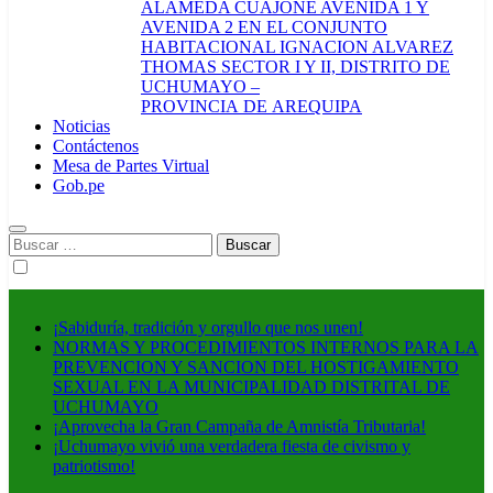
ALAMEDA CUAJONE AVENIDA 1 Y
AVENIDA 2 EN EL CONJUNTO
HABITACIONAL IGNACION ALVAREZ
THOMAS SECTOR I Y II, DISTRITO DE
UCHUMAYO –
PROVINCIA DE AREQUIPA
Noticias
Contáctenos
Mesa de Partes Virtual
Gob.pe
Buscar:
¡Sabiduría, tradición y orgullo que nos unen!
NORMAS Y PROCEDIMIENTOS INTERNOS PARA LA
PREVENCION Y SANCION DEL HOSTIGAMIENTO
SEXUAL EN LA MUNICIPALIDAD DISTRITAL DE
UCHUMAYO
¡Aprovecha la Gran Campaña de Amnistía Tributaria!
¡Uchumayo vivió una verdadera fiesta de civismo y
patriotismo!