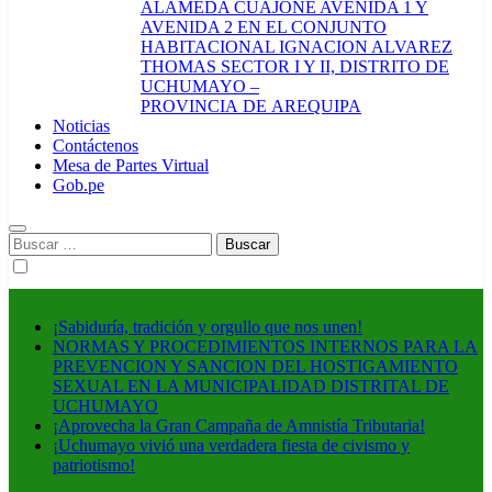
ALAMEDA CUAJONE AVENIDA 1 Y
AVENIDA 2 EN EL CONJUNTO
HABITACIONAL IGNACION ALVAREZ
THOMAS SECTOR I Y II, DISTRITO DE
UCHUMAYO –
PROVINCIA DE AREQUIPA
Noticias
Contáctenos
Mesa de Partes Virtual
Gob.pe
Buscar:
¡Sabiduría, tradición y orgullo que nos unen!
NORMAS Y PROCEDIMIENTOS INTERNOS PARA LA
PREVENCION Y SANCION DEL HOSTIGAMIENTO
SEXUAL EN LA MUNICIPALIDAD DISTRITAL DE
UCHUMAYO
¡Aprovecha la Gran Campaña de Amnistía Tributaria!
¡Uchumayo vivió una verdadera fiesta de civismo y
patriotismo!