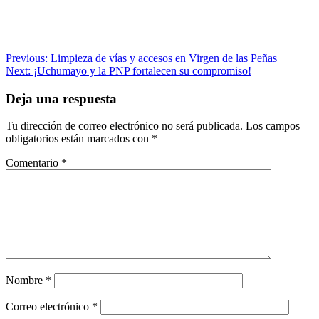
Navegación
Previous:
Limpieza de vías y accesos en Virgen de las Peñas
Next:
¡Uchumayo y la PNP fortalecen su compromiso!
de
entradas
Deja una respuesta
Tu dirección de correo electrónico no será publicada.
Los campos
obligatorios están marcados con
*
Comentario
*
Nombre
*
Correo electrónico
*