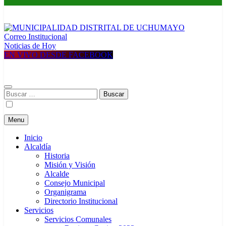
Correo Institucional
MUNICIPALIDAD DISTRITAL DE UCHUMAYO
Construyendo una nueva Historia
Noticias de Hoy
EN VIVO DESDE FACEBOOK
Buscar:
Menu
Inicio
Alcaldía
Historia
Misión y Visión
Alcalde
Consejo Municipal
Organigrama
Directorio Institucional
Servicios
Servicios Comunales