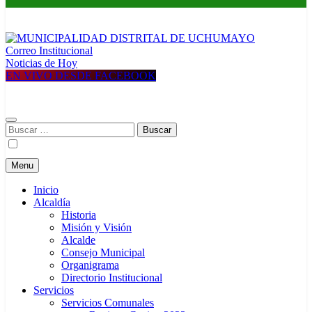
Correo Institucional
MUNICIPALIDAD DISTRITAL DE UCHUMAYO
Construyendo una nueva Historia
Noticias de Hoy
EN VIVO DESDE FACEBOOK
Buscar:
Menu
Inicio
Alcaldía
Historia
Misión y Visión
Alcalde
Consejo Municipal
Organigrama
Directorio Institucional
Servicios
Servicios Comunales