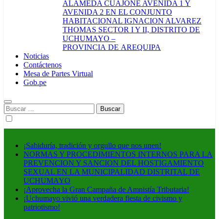
ALAMEDA CUAJONE AVENIDA 1 Y
AVENIDA 2 EN EL CONJUNTO
HABITACIONAL IGNACION ALVAREZ
THOMAS SECTOR I Y II, DISTRITO DE
UCHUMAYO –
PROVINCIA DE AREQUIPA
Noticias
Contáctenos
Mesa de Partes Virtual
Gob.pe
Buscar:
¡Sabiduría, tradición y orgullo que nos unen!
NORMAS Y PROCEDIMIENTOS INTERNOS PARA LA
PREVENCION Y SANCION DEL HOSTIGAMIENTO
SEXUAL EN LA MUNICIPALIDAD DISTRITAL DE
UCHUMAYO
¡Aprovecha la Gran Campaña de Amnistía Tributaria!
¡Uchumayo vivió una verdadera fiesta de civismo y
patriotismo!