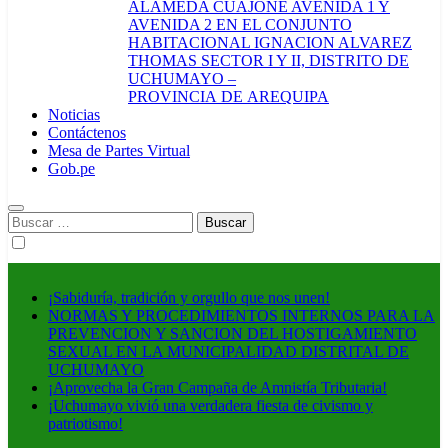
ALAMEDA CUAJONE AVENIDA 1 Y
AVENIDA 2 EN EL CONJUNTO
HABITACIONAL IGNACION ALVAREZ
THOMAS SECTOR I Y II, DISTRITO DE
UCHUMAYO –
PROVINCIA DE AREQUIPA
Noticias
Contáctenos
Mesa de Partes Virtual
Gob.pe
Buscar:
¡Sabiduría, tradición y orgullo que nos unen!
NORMAS Y PROCEDIMIENTOS INTERNOS PARA LA
PREVENCION Y SANCION DEL HOSTIGAMIENTO
SEXUAL EN LA MUNICIPALIDAD DISTRITAL DE
UCHUMAYO
¡Aprovecha la Gran Campaña de Amnistía Tributaria!
¡Uchumayo vivió una verdadera fiesta de civismo y
patriotismo!