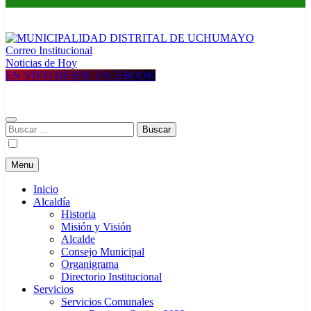
Correo Institucional
MUNICIPALIDAD DISTRITAL DE UCHUMAYO
Construyendo una nueva Historia
Noticias de Hoy
EN VIVO DESDE FACEBOOK
Buscar:
Menu
Inicio
Alcaldía
Historia
Misión y Visión
Alcalde
Consejo Municipal
Organigrama
Directorio Institucional
Servicios
Servicios Comunales