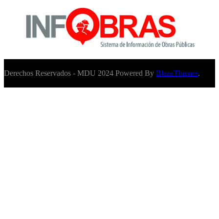
Derechos Reservados - MDU 2024 Powered By
BlazeThemes
.