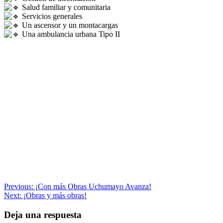
Salud familiar y comunitaria
Servicios generales
Un ascensor y un montacargas
Una ambulancia urbana Tipo II
Navegación
Previous:
¡Con más Obras Uchumayo Avanza!
Next:
¡Obras y más obras!
de
entradas
Deja una respuesta