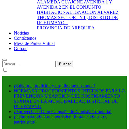
ALAMEDA CUAJONE AVENIDA 1 Y
AVENIDA 2 EN EL CONJUNTO
HABITACIONAL IGNACION ALVAREZ
THOMAS SECTOR I Y II, DISTRITO DE
UCHUMAYO –
PROVINCIA DE AREQUIPA
Noticias
Contáctenos
Mesa de Partes Virtual
Gob.pe
Buscar:
¡Sabiduría, tradición y orgullo que nos unen!
NORMAS Y PROCEDIMIENTOS INTERNOS PARA LA
PREVENCION Y SANCION DEL HOSTIGAMIENTO
SEXUAL EN LA MUNICIPALIDAD DISTRITAL DE
UCHUMAYO
¡Aprovecha la Gran Campaña de Amnistía Tributaria!
¡Uchumayo vivió una verdadera fiesta de civismo y
patriotismo!