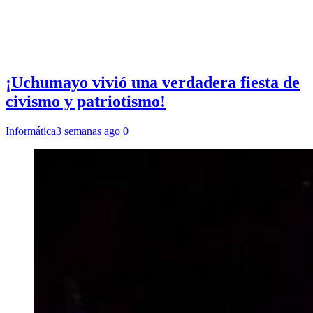
¡Uchumayo vivió una verdadera fiesta de
civismo y patriotismo!
Informática
3 semanas ago
0