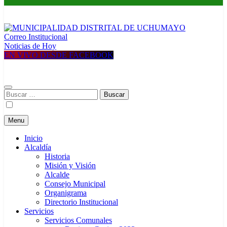
Correo Institucional
MUNICIPALIDAD DISTRITAL DE UCHUMAYO
Construyendo una nueva Historia
Noticias de Hoy
EN VIVO DESDE FACEBOOK
Buscar:
Menu
Inicio
Alcaldía
Historia
Misión y Visión
Alcalde
Consejo Municipal
Organigrama
Directorio Institucional
Servicios
Servicios Comunales