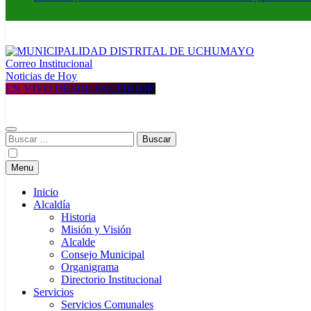
Correo Institucional
MUNICIPALIDAD DISTRITAL DE UCHUMAYO
Construyendo una nueva Historia
Noticias de Hoy
EN VIVO DESDE FACEBOOK
Buscar:
Menu
Inicio
Alcaldía
Historia
Misión y Visión
Alcalde
Consejo Municipal
Organigrama
Directorio Institucional
Servicios
Servicios Comunales