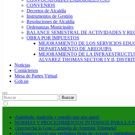
CONVENIOS
Decretos de Alcaldía
Instrumentos de Gestión
Resoluciones de Alcaldía
Ordenanzas Municipales
BALANCE SEMESTRAL DE ACTIVIDADES Y RE
OBRA POR IMPUESTOS
MEJORAMIENTO DE LOS SERVICIOS EDUCA
DEPARTAMENTO DE AREQUIPA
MEJORAMIENTO DE LA INFRAESTRUCTUR
ALVAREZ THOMAS SECTOR I Y II, DISTR
Noticias
Contáctenos
Mesa de Partes Virtual
Gob.pe
Buscar:
¡Sabiduría, tradición y orgullo que nos unen!
NORMAS Y PROCEDIMIENTOS INTERNOS PARA LA 
¡Aprovecha la Gran Campaña de Amnistía Tributaria!
¡Uchumayo vivió una verdadera fiesta de civismo y patriotismo