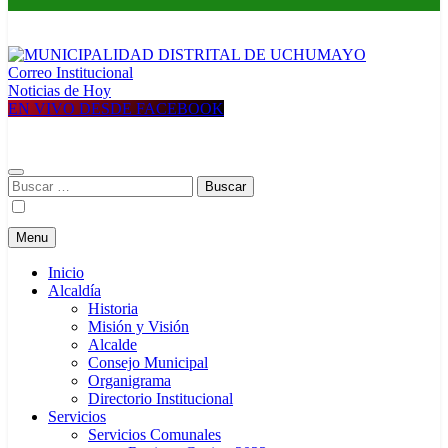
Correo Institucional
MUNICIPALIDAD DISTRITAL DE UCHUMAYO
Construyendo una nueva Historia
Noticias de Hoy
EN VIVO DESDE FACEBOOK
Buscar:
Menu
Inicio
Alcaldía
Historia
Misión y Visión
Alcalde
Consejo Municipal
Organigrama
Directorio Institucional
Servicios
Servicios Comunales