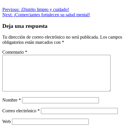
Navegación
Previous:
¡Distrito limpio y cuidado!
Next:
¡Comerciantes fortalecen su salud mental!
de
entradas
Deja una respuesta
Tu dirección de correo electrónico no será publicada.
Los campos
obligatorios están marcados con
*
Comentario
*
Nombre
*
Correo electrónico
*
Web