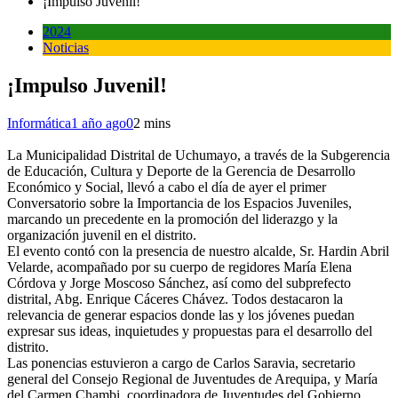
¡Impulso Juvenil!
2024
Noticias
¡Impulso Juvenil!
Informática
1 año ago
0
2 mins
La Municipalidad Distrital de Uchumayo, a través de la Subgerencia
de Educación, Cultura y Deporte de la Gerencia de Desarrollo
Económico y Social, llevó a cabo el día de ayer el primer
Conversatorio sobre la Importancia de los Espacios Juveniles,
marcando un precedente en la promoción del liderazgo y la
organización juvenil en el distrito.
El evento contó con la presencia de nuestro alcalde, Sr. Hardin Abril
Velarde, acompañado por su cuerpo de regidores María Elena
Córdova y Jorge Moscoso Sánchez, así como del subprefecto
distrital, Abg. Enrique Cáceres Chávez. Todos destacaron la
relevancia de generar espacios donde las y los jóvenes puedan
expresar sus ideas, inquietudes y propuestas para el desarrollo del
distrito.
Las ponencias estuvieron a cargo de Carlos Saravia, secretario
general del Consejo Regional de Juventudes de Arequipa, y María
del Carmen Chambi, coordinadora de Juventudes del Gobierno