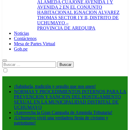
ALAMEDA CUAJONE AVENIDA 1 Y
AVENIDA 2 EN EL CONJUNTO
HABITACIONAL IGNACION ALVAREZ
THOMAS SECTOR I Y II, DISTRITO DE
UCHUMAYO –
PROVINCIA DE AREQUIPA
Noticias
Contáctenos
Mesa de Partes Virtual
Gob.pe
Buscar:
¡Sabiduría, tradición y orgullo que nos unen!
NORMAS Y PROCEDIMIENTOS INTERNOS PARA LA
PREVENCION Y SANCION DEL HOSTIGAMIENTO
SEXUAL EN LA MUNICIPALIDAD DISTRITAL DE
UCHUMAYO
¡Aprovecha la Gran Campaña de Amnistía Tributaria!
¡Uchumayo vivió una verdadera fiesta de civismo y
patriotismo!