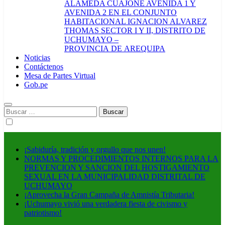
ALAMEDA CUAJONE AVENIDA 1 Y
AVENIDA 2 EN EL CONJUNTO
HABITACIONAL IGNACION ALVAREZ
THOMAS SECTOR I Y II, DISTRITO DE
UCHUMAYO –
PROVINCIA DE AREQUIPA
Noticias
Contáctenos
Mesa de Partes Virtual
Gob.pe
Buscar:
¡Sabiduría, tradición y orgullo que nos unen!
NORMAS Y PROCEDIMIENTOS INTERNOS PARA LA
PREVENCION Y SANCION DEL HOSTIGAMIENTO
SEXUAL EN LA MUNICIPALIDAD DISTRITAL DE
UCHUMAYO
¡Aprovecha la Gran Campaña de Amnistía Tributaria!
¡Uchumayo vivió una verdadera fiesta de civismo y
patriotismo!