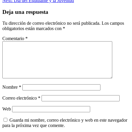
Next:
Día del Estudiante y la Juventud
de
entradas
Deja una respuesta
Tu dirección de correo electrónico no será publicada.
Los campos
obligatorios están marcados con
*
Comentario
*
Nombre
*
Correo electrónico
*
Web
Guarda mi nombre, correo electrónico y web en este navegador
para la próxima vez que comente.