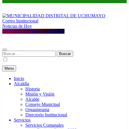
Correo Institucional
MUNICIPALIDAD DISTRITAL DE UCHUMAYO
Construyendo una nueva Historia
Noticias de Hoy
EN VIVO DESDE FACEBOOK
Buscar:
Menu
Inicio
Alcaldía
Historia
Misión y Visión
Alcalde
Consejo Municipal
Organigrama
Directorio Institucional
Servicios
Servicios Comunales