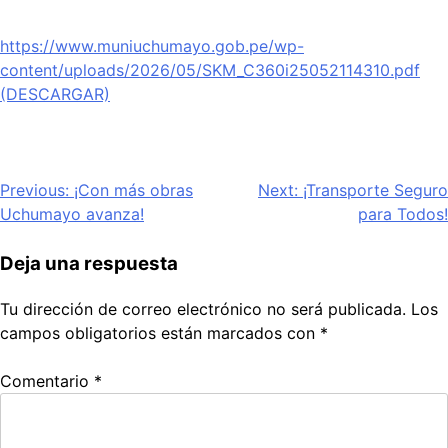
https://www.muniuchumayo.gob.pe/wp-
content/uploads/2026/05/SKM_C360i25052114310.pdf
(DESCARGAR)
Navegación
Previous:
¡Con más obras
Next:
¡Transporte Seguro
Uchumayo avanza!
para Todos!
de
entradas
Deja una respuesta
Tu dirección de correo electrónico no será publicada.
Los
campos obligatorios están marcados con
*
Comentario
*