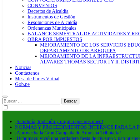
CONVENIOS
Decretos de Alcaldía
Instrumentos de Gestión
Resoluciones de Alcaldía
Ordenanzas Municipales
BALANCE SEMESTRAL DE ACTIVIDADES Y RE
OBRA POR IMPUESTOS
MEJORAMIENTO DE LOS SERVICIOS EDUCA
DEPARTAMENTO DE AREQUIPA
MEJORAMIENTO DE LA INFRAESTRUCTUR
ALVAREZ THOMAS SECTOR I Y II, DISTR
Noticias
Contáctenos
Mesa de Partes Virtual
Gob.pe
Buscar:
¡Sabiduría, tradición y orgullo que nos unen!
NORMAS Y PROCEDIMIENTOS INTERNOS PARA LA 
¡Aprovecha la Gran Campaña de Amnistía Tributaria!
¡Uchumayo vivió una verdadera fiesta de civismo y patriotismo