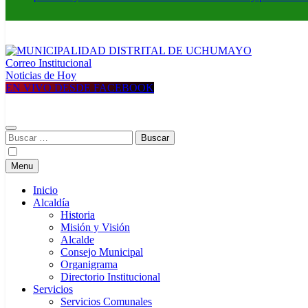
Correo Institucional
MUNICIPALIDAD DISTRITAL DE UCHUMAYO
Construyendo una nueva Historia
Noticias de Hoy
EN VIVO DESDE FACEBOOK
Buscar:
Menu
Inicio
Alcaldía
Historia
Misión y Visión
Alcalde
Consejo Municipal
Organigrama
Directorio Institucional
Servicios
Servicios Comunales