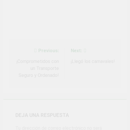
Previous:
Next:
Navegación
de
¡Comprometidos con
¡Llegó los carnavales!
un Transporte
entradas
Seguro y Ordenado!
DEJA UNA RESPUESTA
Tu dirección de correo electrónico no será