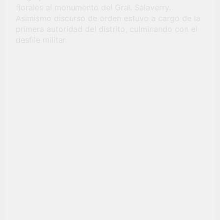
Fiestas Patrias!
florales al monumento del Gral. Salaverry.
4 Semanas Ago
Asimismo discurso de orden estuvo a cargo de la
¡El talento brilló
primera autoridad del distrito, culminando con el
en el escenario
del Festival del
desfile militar
4 Semanas Ago
Chimbango!