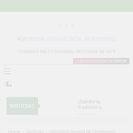
Skip
to
content
MUNICIPALIDAD
Construyendo Una Nueva Historia
CORREO INSTITUCIONAL
NOTICIAS DE HOY
DISTRITAL DE
EN VIVO DESDE FACEBOOK
UCHUMAYO
¡Sabiduría,
NOTICIAS
tradición y
orgullo que nos
4 Días Ago
unen!
NORMAS Y
PROCEDIMIENTOS
Home
Noticias
¡Histórica Batalla de Uchumayo!
INTERNOS PARA