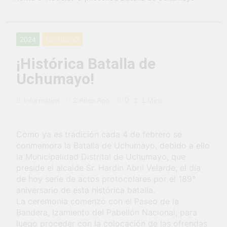
2 Semanas Ago
LA PREVENCION Y
¡Aprovecha la
SANCION DEL
Gran Campaña de
HOSTIGAMIENTO
Amnistía
2 Semanas Ago
SEXUAL EN LA
2024
NOTICIAS
Tributaria!
¡Uchumayo vivió
MUNICIPALIDAD
una verdadera
DISTRITAL DE
¡Histórica Batalla de
fiesta de civismo
UCHUMAYO
3 Semanas Ago
Uchumayo!
y patriotismo!
¡Desfile Cívico
Escolar y Militar
en Uchumayo!
0
Informática
2 Años Ago
1 Mins
3 Semanas Ago
¡Embanderamiento
general en
Uchumayo!
Como ya es tradición cada 4 de febrero se
3 Semanas Ago
conmemora la Batalla de Uchumayo, debido a ello
TALLER DE
la Municipalidad Distrital de Uchumayo, que
HABILIDADES
BLANDAS PARA
preside el alcalde Sr. Hardin Abril Velarde, el día
4 Semanas Ago
EL ÉXITO
de hoy serie de actos protocolares por el 189°
¡Nueva
LABORAL:
aniversario de esta histórica batalla.
oportunidad
PENSAMIENTO
laboral para los
La ceremonia comenzó con el Paseo de la
4 Semanas Ago
CRÍTICO Y
vecinos de
Bandera, Izamiento del Pabellón Nacional, para
Vivamos con
SOLUCIÓN DE
Uchumayo!
luego proceder con la colocación de las ofrendas
orgullo nuestras
PROBLEMAS