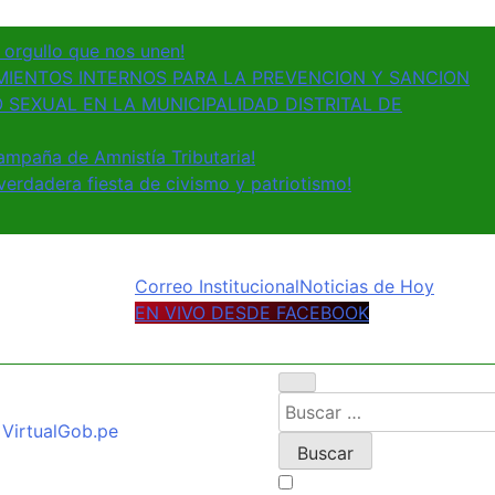
y orgullo que nos unen!
IENTOS INTERNOS PARA LA PREVENCION Y SANCION
 SEXUAL EN LA MUNICIPALIDAD DISTRITAL DE
ampaña de Amnistía Tributaria!
erdadera fiesta de civismo y patriotismo!
Correo Institucional
Noticias de Hoy
EN VIVO DESDE FACEBOOK
Buscar:
Virtual
Gob.pe