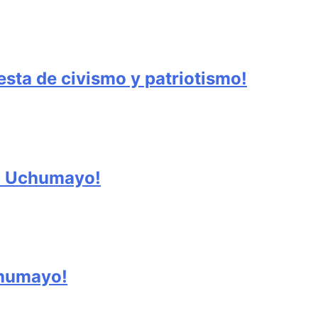
sta de civismo y patriotismo!
 en Uchumayo!
chumayo!