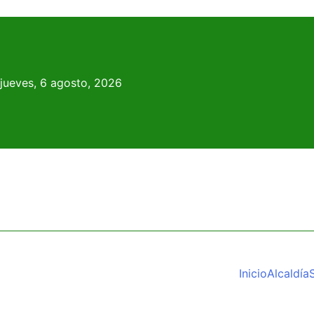
Skip
to
content
jueves, 6 agosto, 2026
Inicio
Alcaldía