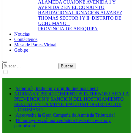
ALAMEDA CUAJONE AVENIDA 1 Y
AVENIDA 2 EN EL CONJUNTO
HABITACIONAL IGNACION ALVAREZ
THOMAS SECTOR I Y II, DISTRITO DE
UCHUMAYO –
PROVINCIA DE AREQUIPA
Noticias
Contáctenos
Mesa de Partes Virtual
Gob.pe
Buscar:
¡Sabiduría, tradición y orgullo que nos unen!
NORMAS Y PROCEDIMIENTOS INTERNOS PARA LA
PREVENCION Y SANCION DEL HOSTIGAMIENTO
SEXUAL EN LA MUNICIPALIDAD DISTRITAL DE
UCHUMAYO
¡Aprovecha la Gran Campaña de Amnistía Tributaria!
¡Uchumayo vivió una verdadera fiesta de civismo y
patriotismo!