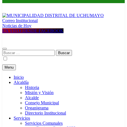
Correo Institucional
MUNICIPALIDAD DISTRITAL DE UCHUMAYO
Construyendo una nueva Historia
Noticias de Hoy
EN VIVO DESDE FACEBOOK
Buscar:
Menu
Inicio
Alcaldía
Historia
Misión y Visión
Alcalde
Consejo Municipal
Organigrama
Directorio Institucional
Servicios
Servicios Comunales