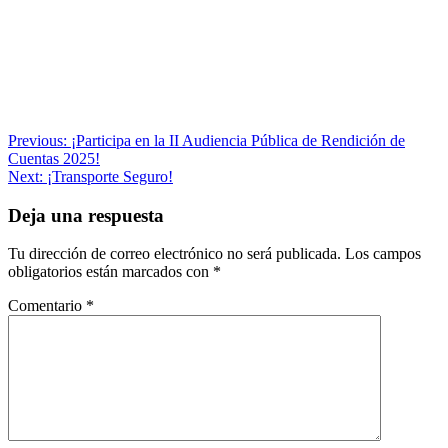
Navegación
Previous:
¡Participa en la II Audiencia Pública de Rendición de
Cuentas 2025!
de
Next:
¡Transporte Seguro!
entradas
Deja una respuesta
Tu dirección de correo electrónico no será publicada.
Los campos
obligatorios están marcados con
*
Comentario
*