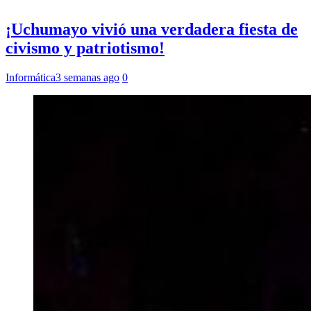
¡Uchumayo vivió una verdadera fiesta de
civismo y patriotismo!
Informática
3 semanas ago
0