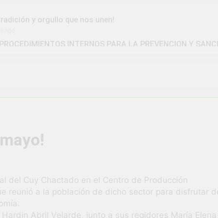
tradición y orgullo que nos unen!
as Ago
PROCEDIMIENTOS INTERNOS PARA LA PREVENCION Y SANC
IDAD DISTRITAL DE UCHUMAYO
la Gran Campaña de Amnistía Tributaria!
ivió una verdadera fiesta de civismo y patriotismo!
vico Escolar y Militar en Uchumayo!
¡Embander
3 Semanas A
umayo!
 HABILIDADES BLANDAS PARA EL ÉXITO LABORAL: PENSAM
tunidad laboral para los vecinos de Uchumayo!
val del Cuy Chactado en el Centro de Producción
e reunió a la población de dicho sector para disfrutar d
brilló en el escenario del Festival del Chimbango!
nomía.
 Hardin Abril Velarde, junto a sus regidores María Elena