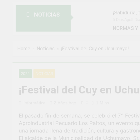
¡Sabiduría, 
NOTICIAS
5 Días Ago
5 Dí
NORMAS Y 
MUNICIPAL
2 Semanas Ago
¡Aprovecha 
Home
Noticias
¡Festival del Cuy en Uchumayo!
2 Semanas Ago
¡Uchumayo v
3 Semanas Ago
2024
NOTICIAS
¡Desfile Cí
3 Semanas Ago
¡Festival del Cuy en Uch
TALLER DE
4 Semanas Ago
0
Informática
2 Años Ago
1 Mins
¡Nueva opor
El pasado fin de semana, se celebró el 7° Festi
4 Semanas Ago
Agroindustrial Pecuario Los Paltos, un evento qu
¡El talento 
una jornada llena de tradición, cultura y gastro
1 Mes Ago
El alcalde de la Municipalidad de Uchumayo, Sr.