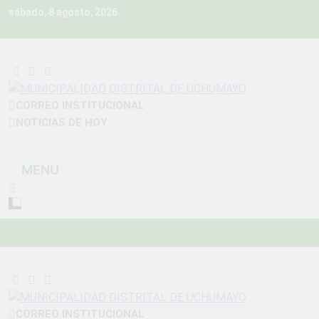
Skip
sábado, 8 agosto, 2026
to
content
MUNICIPALIDAD
CORREO INSTITUCIONAL
Construyendo Una Nueva Historia
NOTICIAS DE HOY
DISTRITAL DE
UCHUMAYO
MENU
CORREO INSTITUCIONAL