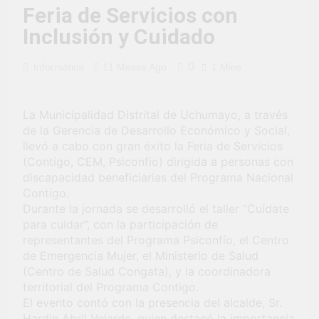
fiesta de civismo
UCHUMAYO
3 Semanas Ago
Feria de Servicios con
y patriotismo!
¡Desfile Cívico
Inclusión y Cuidado
Escolar y Militar
en Uchumayo!
3 Semanas Ago
0
Informática
11 Meses Ago
1 Mins
¡Embanderamiento
general en
Uchumayo!
3 Semanas Ago
La Municipalidad Distrital de Uchumayo, a través
TALLER DE
HABILIDADES
de la Gerencia de Desarrollo Económico y Social,
BLANDAS PARA
llevó a cabo con gran éxito la Feria de Servicios
4 Semanas Ago
EL ÉXITO
(Contigo, CEM, Psiconfio) dirigida a personas con
¡Nueva
LABORAL:
oportunidad
discapacidad beneficiarias del Programa Nacional
PENSAMIENTO
laboral para los
Contigo.
4 Semanas Ago
CRÍTICO Y
vecinos de
Durante la jornada se desarrolló el taller “Cuídate
Vivamos con
SOLUCIÓN DE
Uchumayo!
orgullo nuestras
para cuidar”, con la participación de
PROBLEMAS
Fiestas Patrias!
representantes del Programa Psiconfío, el Centro
4 Semanas Ago
de Emergencia Mujer, el Ministerio de Salud
¡El talento brilló
en el escenario
(Centro de Salud Congata), y la coordinadora
del Festival del
territorial del Programa Contigo.
1 Mes Ago
Chimbango!
El evento contó con la presencia del alcalde, Sr.
Hardin Abril Velarde, quien destacó la importancia