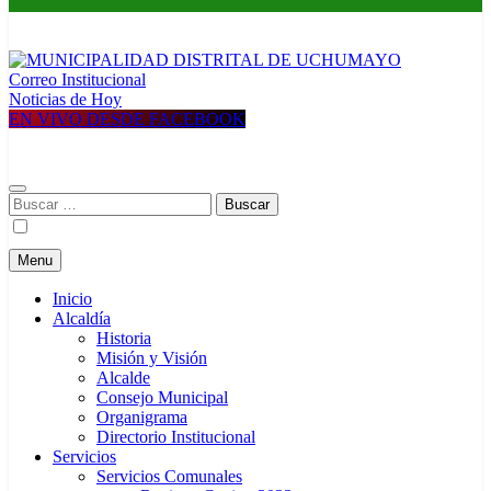
Correo Institucional
MUNICIPALIDAD DISTRITAL DE UCHUMAYO
Construyendo una nueva Historia
Noticias de Hoy
EN VIVO DESDE FACEBOOK
Buscar:
Menu
Inicio
Alcaldía
Historia
Misión y Visión
Alcalde
Consejo Municipal
Organigrama
Directorio Institucional
Servicios
Servicios Comunales