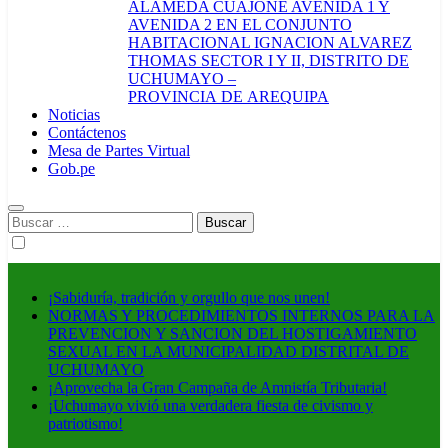
ALAMEDA CUAJONE AVENIDA 1 Y
AVENIDA 2 EN EL CONJUNTO
HABITACIONAL IGNACION ALVAREZ
THOMAS SECTOR I Y II, DISTRITO DE
UCHUMAYO –
PROVINCIA DE AREQUIPA
Noticias
Contáctenos
Mesa de Partes Virtual
Gob.pe
Buscar:
¡Sabiduría, tradición y orgullo que nos unen!
NORMAS Y PROCEDIMIENTOS INTERNOS PARA LA
PREVENCION Y SANCION DEL HOSTIGAMIENTO
SEXUAL EN LA MUNICIPALIDAD DISTRITAL DE
UCHUMAYO
¡Aprovecha la Gran Campaña de Amnistía Tributaria!
¡Uchumayo vivió una verdadera fiesta de civismo y
patriotismo!