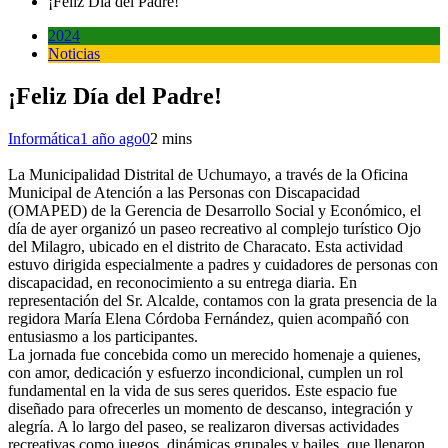
¡Feliz Día del Padre!
2024
Noticias
¡Feliz Día del Padre!
Informática
1 año ago
0
2 mins
La Municipalidad Distrital de Uchumayo, a través de la Oficina
Municipal de Atención a las Personas con Discapacidad
(OMAPED) de la Gerencia de Desarrollo Social y Económico, el
día de ayer organizó un paseo recreativo al complejo turístico Ojo
del Milagro, ubicado en el distrito de Characato. Esta actividad
estuvo dirigida especialmente a padres y cuidadores de personas con
discapacidad, en reconocimiento a su entrega diaria. En
representación del Sr. Alcalde, contamos con la grata presencia de la
regidora María Elena Córdoba Fernández, quien acompañó con
entusiasmo a los participantes.
La jornada fue concebida como un merecido homenaje a quienes,
con amor, dedicación y esfuerzo incondicional, cumplen un rol
fundamental en la vida de sus seres queridos. Este espacio fue
diseñado para ofrecerles un momento de descanso, integración y
alegría. A lo largo del paseo, se realizaron diversas actividades
recreativas como juegos, dinámicas grupales y bailes, que llenaron