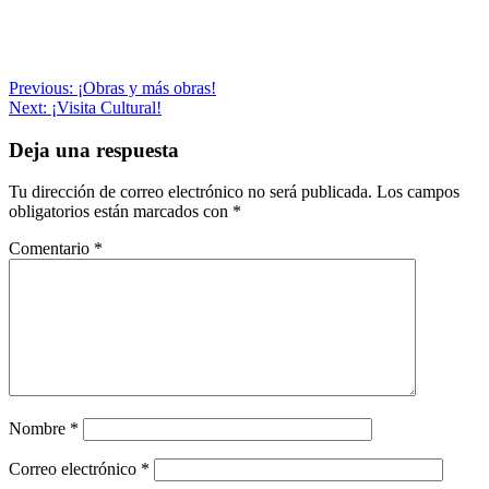
Navegación
Previous:
¡Obras y más obras!
Next:
¡Visita Cultural!
de
entradas
Deja una respuesta
Tu dirección de correo electrónico no será publicada.
Los campos
obligatorios están marcados con
*
Comentario
*
Nombre
*
Correo electrónico
*