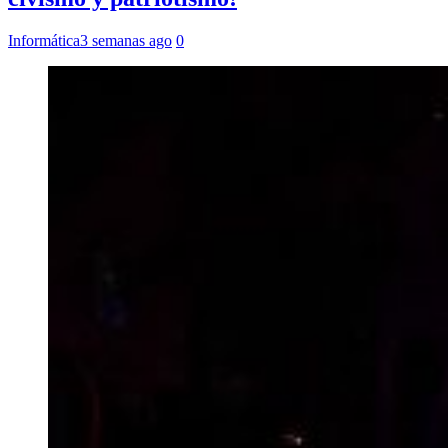
Informática
3 semanas ago
0