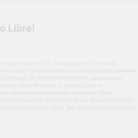
vió una verdadera fiesta de civismo y patriotismo!
co Escolar y Militar en Uchumayo!
¡Embandera
o Libre!
3 Semanas Ag
HABILIDADES BLANDAS PARA EL ÉXITO LABORAL: PENSAMIE
unidad laboral para los vecinos de Uchumayo!
ró con orgullo su 61° Aniversario de Fundación,
en constante crecimiento. La ceremonia fue presidida
orgullo nuestras Fiestas Patrias!
de Uchumayo, Sr. Hardin Abril Velarde, quien estuvo
rdova, Jorge Moscoso, y Jessica Collana.
rilló en el escenario del Festival del Chimbango!
erno saludo a los pobladores de Pueblo Libre,
en el desarrollo del distrito. En su discurso, subrayó
ulsando proyectos y obras que generen progreso en los