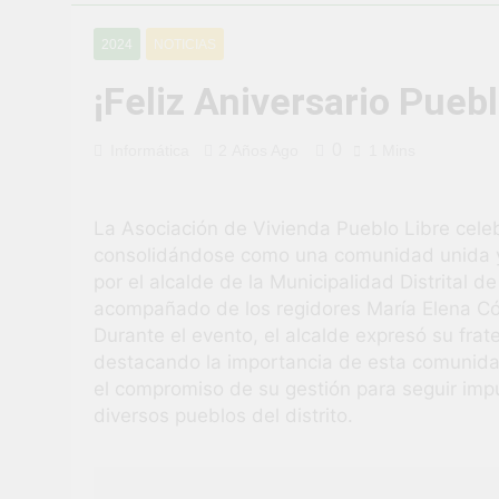
¡Uchumayo vi
2024
NOTICIAS
3 Semanas Ago
¡Desfile Cívi
¡Feliz Aniversario Puebl
3 Semanas Ago
TALLER DE 
0
Informática
2 Años Ago
1 Mins
PROBLEMAS
4 Semanas Ago
¡Nueva oport
La Asociación de Vivienda Pueblo Libre celeb
4 Semanas Ago
consolidándose como una comunidad unida y 
Vivamos con 
por el alcalde de la Municipalidad Distrital 
4 Semanas Ago
acompañado de los regidores María Elena Có
¡El talento b
Durante el evento, el alcalde expresó su frat
4 Semanas Ago
destacando la importancia de esta comunidad 
el compromiso de su gestión para seguir imp
diversos pueblos del distrito.