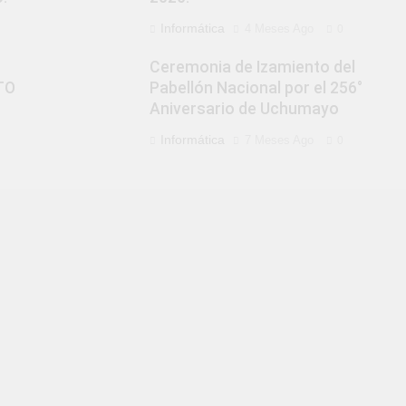
Informática
4 Meses Ago
0
Ceremonia de Izamiento del
TO
Pabellón Nacional por el 256°
Aniversario de Uchumayo
Informática
7 Meses Ago
0