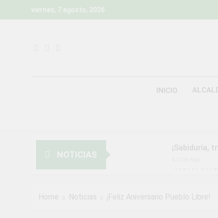
Skip
viernes, 7 agosto, 2026
to
content
ALCAL
INICIO
¡Sabiduría, t
NOTICIAS
4 Días Ago
NORMAS Y P
MUNICIPALI
2 Semanas Ago
Home
Noticias
¡Feliz Aniversario Pueblo Libre!
¡Aprovecha l
2 Semanas Ago