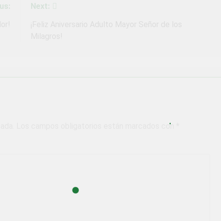
us:
Next:
dor!
¡Feliz Aniversario Adulto Mayor Señor de los
Milagros!
cada.
Los campos obligatorios están marcados con
*