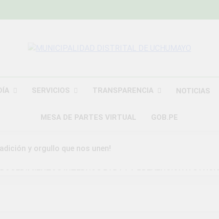
MUNICIPALIDAD
Construyendo Una Nueva Historia
UCHU
DÍA
SERVICIOS
TRANSPARENCIA
NOTICIAS
MESA DE PARTES VIRTUAL
GOB.PE
radición y orgullo que nos unen!
ROCEDIMIENTOS INTERNOS PARA LA PREVENCION Y SANCI
DAD DISTRITAL DE UCHUMAYO
a Gran Campaña de Amnistía Tributaria!