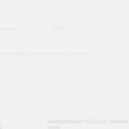
ctrónico
*
Web
 este navegador para la próxima vez que comente.
a
¡Escenificación Vía Crucis Viviente
!
2026!