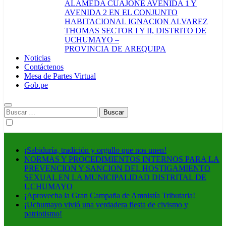
ALAMEDA CUAJONE AVENIDA 1 Y
AVENIDA 2 EN EL CONJUNTO
HABITACIONAL IGNACION ALVAREZ
THOMAS SECTOR I Y II, DISTRITO DE
UCHUMAYO –
PROVINCIA DE AREQUIPA
Noticias
Contáctenos
Mesa de Partes Virtual
Gob.pe
Buscar:
¡Sabiduría, tradición y orgullo que nos unen!
NORMAS Y PROCEDIMIENTOS INTERNOS PARA LA
PREVENCION Y SANCION DEL HOSTIGAMIENTO
SEXUAL EN LA MUNICIPALIDAD DISTRITAL DE
UCHUMAYO
¡Aprovecha la Gran Campaña de Amnistía Tributaria!
¡Uchumayo vivió una verdadera fiesta de civismo y
patriotismo!