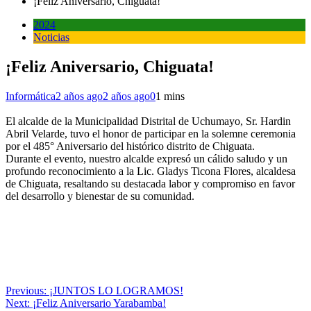
¡Feliz Aniversario, Chiguata!
2024
Noticias
¡Feliz Aniversario, Chiguata!
Informática
2 años ago
2 años ago
0
1 mins
El alcalde de la Municipalidad Distrital de Uchumayo, Sr. Hardin
Abril Velarde, tuvo el honor de participar en la solemne ceremonia
por el 485° Aniversario del histórico distrito de Chiguata.
Durante el evento, nuestro alcalde expresó un cálido saludo y un
profundo reconocimiento a la Lic. Gladys Ticona Flores, alcaldesa
de Chiguata, resaltando su destacada labor y compromiso en favor
del desarrollo y bienestar de su comunidad.
Navegación
Previous:
¡JUNTOS LO LOGRAMOS!
Next:
¡Feliz Aniversario Yarabamba!