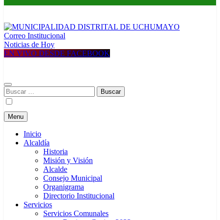
Correo Institucional
MUNICIPALIDAD DISTRITAL DE UCHUMAYO
Construyendo una nueva Historia
Noticias de Hoy
EN VIVO DESDE FACEBOOK
Buscar:
Menu
Inicio
Alcaldía
Historia
Misión y Visión
Alcalde
Consejo Municipal
Organigrama
Directorio Institucional
Servicios
Servicios Comunales