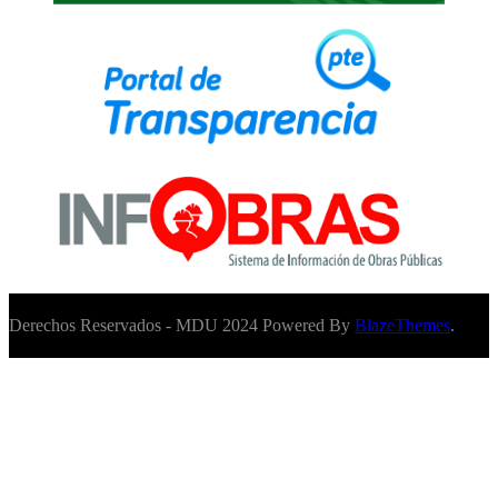
Derechos Reservados - MDU 2024 Powered By
BlazeThemes
.