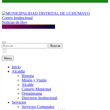
Correo Institucional
MUNICIPALIDAD DISTRITAL DE UCHUMAYO
Construyendo una nueva Historia
Noticias de Hoy
EN VIVO DESDE FACEBOOK
Buscar:
Menu
Inicio
Alcaldía
Historia
Misión y Visión
Alcalde
Consejo Municipal
Organigrama
Directorio Institucional
Servicios
Servicios Comunales