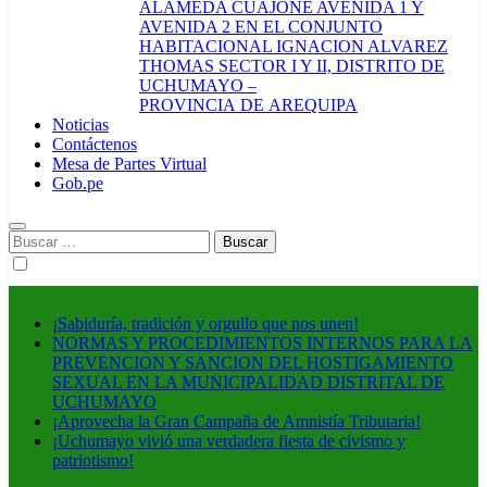
ALAMEDA CUAJONE AVENIDA 1 Y
AVENIDA 2 EN EL CONJUNTO
HABITACIONAL IGNACION ALVAREZ
THOMAS SECTOR I Y II, DISTRITO DE
UCHUMAYO –
PROVINCIA DE AREQUIPA
Noticias
Contáctenos
Mesa de Partes Virtual
Gob.pe
Buscar:
¡Sabiduría, tradición y orgullo que nos unen!
NORMAS Y PROCEDIMIENTOS INTERNOS PARA LA
PREVENCION Y SANCION DEL HOSTIGAMIENTO
SEXUAL EN LA MUNICIPALIDAD DISTRITAL DE
UCHUMAYO
¡Aprovecha la Gran Campaña de Amnistía Tributaria!
¡Uchumayo vivió una verdadera fiesta de civismo y
patriotismo!