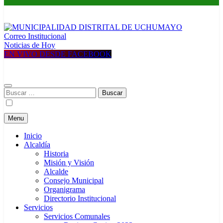
Correo Institucional
MUNICIPALIDAD DISTRITAL DE UCHUMAYO
Construyendo una nueva Historia
Noticias de Hoy
EN VIVO DESDE FACEBOOK
Buscar:
Menu
Inicio
Alcaldía
Historia
Misión y Visión
Alcalde
Consejo Municipal
Organigrama
Directorio Institucional
Servicios
Servicios Comunales