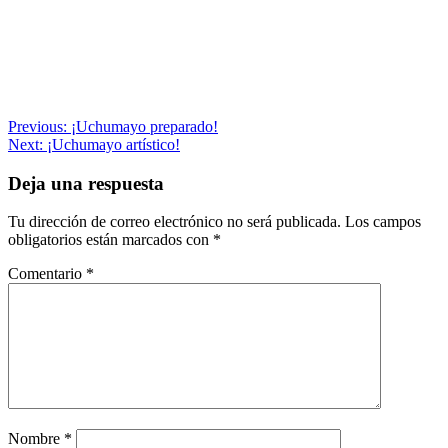
Navegación
Previous:
¡Uchumayo preparado!
Next:
¡Uchumayo artístico!
de
entradas
Deja una respuesta
Tu dirección de correo electrónico no será publicada.
Los campos
obligatorios están marcados con
*
Comentario
*
Nombre
*