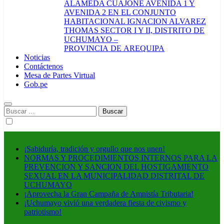
ALAMEDA CUAJONE AVENIDA 1 Y
AVENIDA 2 EN EL CONJUNTO
HABITACIONAL IGNACION ALVAREZ
THOMAS SECTOR I Y II, DISTRITO DE
UCHUMAYO –
PROVINCIA DE AREQUIPA
Noticias
Contáctenos
Mesa de Partes Virtual
Gob.pe
Buscar:
¡Sabiduría, tradición y orgullo que nos unen!
NORMAS Y PROCEDIMIENTOS INTERNOS PARA LA
PREVENCION Y SANCION DEL HOSTIGAMIENTO
SEXUAL EN LA MUNICIPALIDAD DISTRITAL DE
UCHUMAYO
¡Aprovecha la Gran Campaña de Amnistía Tributaria!
¡Uchumayo vivió una verdadera fiesta de civismo y
patriotismo!