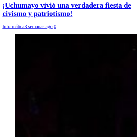
¡Uchumayo vivió una verdadera fiesta de
civismo y patriotismo!
Informática
3 semanas ago
0