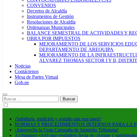
CONVENIOS
Decretos de Alcaldía
Instrumentos de Gestión
Resoluciones de Alcaldía
Ordenanzas Municipales
BALANCE SEMESTRAL DE ACTIVIDADES Y RE
OBRA POR IMPUESTOS
MEJORAMIENTO DE LOS SERVICIOS EDUCA
DEPARTAMENTO DE AREQUIPA
MEJORAMIENTO DE LA INFRAESTRUCTUR
ALVAREZ THOMAS SECTOR I Y II, DISTR
Noticias
Contáctenos
Mesa de Partes Virtual
Gob.pe
Buscar:
¡Sabiduría, tradición y orgullo que nos unen!
NORMAS Y PROCEDIMIENTOS INTERNOS PARA LA 
¡Aprovecha la Gran Campaña de Amnistía Tributaria!
¡Uchumayo vivió una verdadera fiesta de civismo y patriotismo