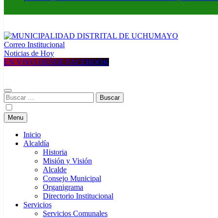
Correo Institucional
MUNICIPALIDAD DISTRITAL DE UCHUMAYO
Construyendo una nueva Historia
Noticias de Hoy
EN VIVO DESDE FACEBOOK
Buscar:
Menu
Inicio
Alcaldía
Historia
Misión y Visión
Alcalde
Consejo Municipal
Organigrama
Directorio Institucional
Servicios
Servicios Comunales