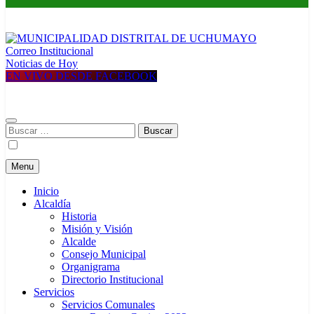
Correo Institucional
MUNICIPALIDAD DISTRITAL DE UCHUMAYO
Construyendo una nueva Historia
Noticias de Hoy
EN VIVO DESDE FACEBOOK
Buscar:
Menu
Inicio
Alcaldía
Historia
Misión y Visión
Alcalde
Consejo Municipal
Organigrama
Directorio Institucional
Servicios
Servicios Comunales