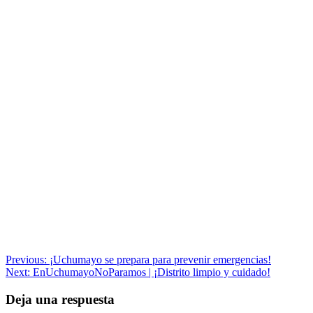
Navegación
Previous:
¡Uchumayo se prepara para prevenir emergencias!
Next:
EnUchumayoNoParamos | ¡Distrito limpio y cuidado!
de
entradas
Deja una respuesta