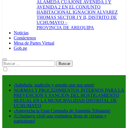
ALAMEDA CUAJONE AVENIDA 1 Y
AVENIDA 2 EN EL CONJUNTO
HABITACIONAL IGNACION ALVAREZ
THOMAS SECTOR I Y II, DISTRITO DE
UCHUMAYO –
PROVINCIA DE AREQUIPA
Noticias
Contáctenos
Mesa de Partes Virtual
Gob.pe
Buscar:
¡Sabiduría, tradición y orgullo que nos unen!
NORMAS Y PROCEDIMIENTOS INTERNOS PARA LA
PREVENCION Y SANCION DEL HOSTIGAMIENTO
SEXUAL EN LA MUNICIPALIDAD DISTRITAL DE
UCHUMAYO
¡Aprovecha la Gran Campaña de Amnistía Tributaria!
¡Uchumayo vivió una verdadera fiesta de civismo y
patriotismo!