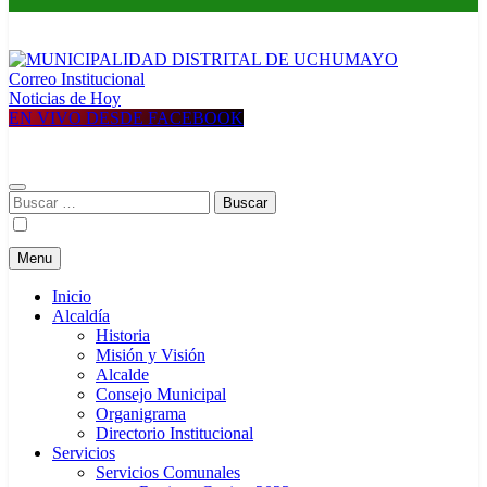
Correo Institucional
MUNICIPALIDAD DISTRITAL DE UCHUMAYO
Construyendo una nueva Historia
Noticias de Hoy
EN VIVO DESDE FACEBOOK
Buscar:
Menu
Inicio
Alcaldía
Historia
Misión y Visión
Alcalde
Consejo Municipal
Organigrama
Directorio Institucional
Servicios
Servicios Comunales