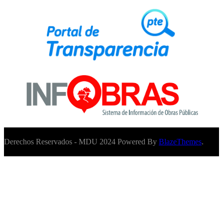
Derechos Reservados - MDU 2024 Powered By
BlazeThemes
.