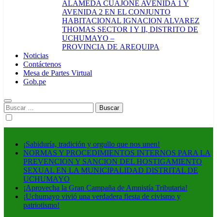
ALAMEDA CUAJONE AVENIDA 1 Y
AVENIDA 2 EN EL CONJUNTO
HABITACIONAL IGNACION ALVAREZ
THOMAS SECTOR I Y II, DISTRITO DE
UCHUMAYO –
PROVINCIA DE AREQUIPA
Noticias
Contáctenos
Mesa de Partes Virtual
Gob.pe
Buscar:
¡Sabiduría, tradición y orgullo que nos unen!
NORMAS Y PROCEDIMIENTOS INTERNOS PARA LA
PREVENCION Y SANCION DEL HOSTIGAMIENTO
SEXUAL EN LA MUNICIPALIDAD DISTRITAL DE
UCHUMAYO
¡Aprovecha la Gran Campaña de Amnistía Tributaria!
¡Uchumayo vivió una verdadera fiesta de civismo y
patriotismo!