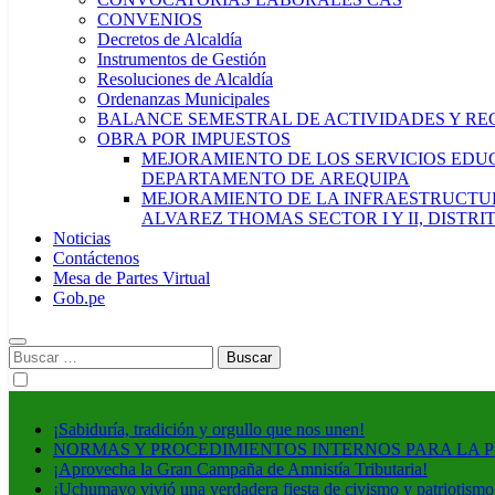
CONVENIOS
Decretos de Alcaldía
Instrumentos de Gestión
Resoluciones de Alcaldía
Ordenanzas Municipales
BALANCE SEMESTRAL DE ACTIVIDADES Y RE
OBRA POR IMPUESTOS
MEJORAMIENTO DE LOS SERVICIOS EDUCA
DEPARTAMENTO DE AREQUIPA
MEJORAMIENTO DE LA INFRAESTRUCTUR
ALVAREZ THOMAS SECTOR I Y II, DISTR
Noticias
Contáctenos
Mesa de Partes Virtual
Gob.pe
Buscar:
¡Sabiduría, tradición y orgullo que nos unen!
NORMAS Y PROCEDIMIENTOS INTERNOS PARA LA 
¡Aprovecha la Gran Campaña de Amnistía Tributaria!
¡Uchumayo vivió una verdadera fiesta de civismo y patriotismo