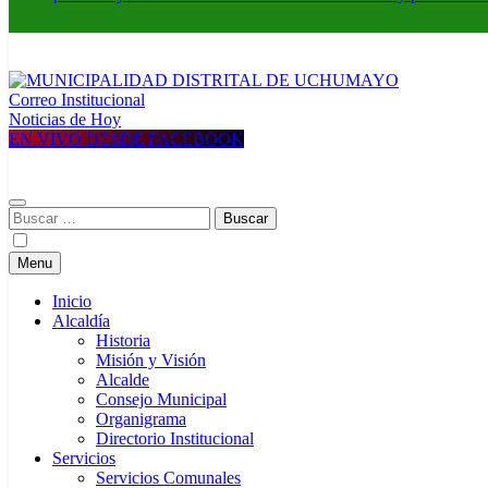
Correo Institucional
MUNICIPALIDAD DISTRITAL DE UCHUMAYO
Construyendo una nueva Historia
Noticias de Hoy
EN VIVO DESDE FACEBOOK
Buscar:
Menu
Inicio
Alcaldía
Historia
Misión y Visión
Alcalde
Consejo Municipal
Organigrama
Directorio Institucional
Servicios
Servicios Comunales