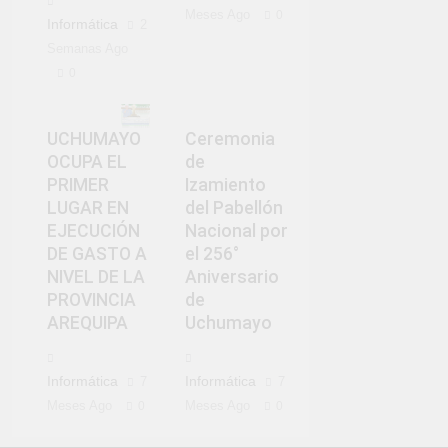
Meses Ago
0
Informática
2
Semanas Ago
0
UCHUMAYO
Ceremonia
OCUPA EL
de
PRIMER
Izamiento
LUGAR EN
del Pabellón
EJECUCIÓN
Nacional por
DE GASTO A
el 256°
NIVEL DE LA
Aniversario
PROVINCIA
de
AREQUIPA
Uchumayo
Informática
Informática
7
7
Meses Ago
Meses Ago
0
0