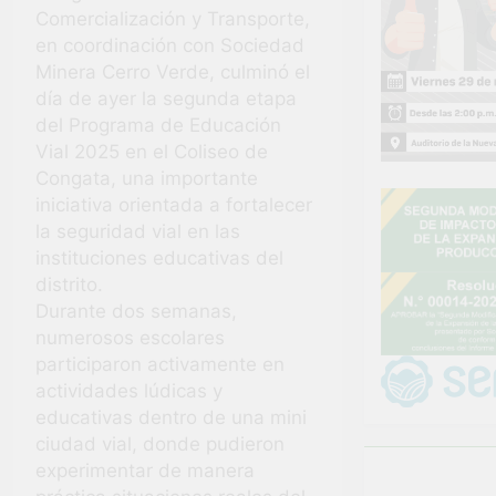
de
con orgullo
SOLUCIÓN DE
Comercialización y Transporte,
Uchumayo!
nuestras
PROBLEMAS
4 Semanas Ago
en coordinación con Sociedad
Fiestas
¡El talento
Minera Cerro Verde, culminó el
Patrias!
brilló en el
día de ayer la segunda etapa
escenario
4 Semanas Ago
del Programa de Educación
del Festival
del
Vial 2025 en el Coliseo de
Chimbango!
Congata, una importante
iniciativa orientada a fortalecer
la seguridad vial en las
instituciones educativas del
distrito.
Durante dos semanas,
numerosos escolares
participaron activamente en
actividades lúdicas y
educativas dentro de una mini
ciudad vial, donde pudieron
experimentar de manera