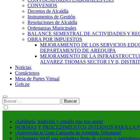
CONVENIOS
Decretos de Alcaldía
Instrumentos de Gestión
Resoluciones de Alcaldía
Ordenanzas Municipales
BALANCE SEMESTRAL DE ACTIVIDADES Y RE
OBRA POR IMPUESTOS
MEJORAMIENTO DE LOS SERVICIOS EDUCA
DEPARTAMENTO DE AREQUIPA
MEJORAMIENTO DE LA INFRAESTRUCTUR
ALVAREZ THOMAS SECTOR I Y II, DISTR
Noticias
Contáctenos
Mesa de Partes Virtual
Gob.pe
Buscar:
¡Sabiduría, tradición y orgullo que nos unen!
NORMAS Y PROCEDIMIENTOS INTERNOS PARA LA 
¡Aprovecha la Gran Campaña de Amnistía Tributaria!
¡Uchumayo vivió una verdadera fiesta de civismo y patriotismo