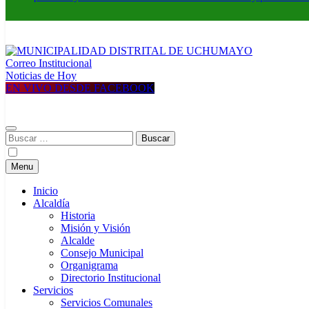
Correo Institucional
MUNICIPALIDAD DISTRITAL DE UCHUMAYO
Construyendo una nueva Historia
Noticias de Hoy
EN VIVO DESDE FACEBOOK
Buscar:
Menu
Inicio
Alcaldía
Historia
Misión y Visión
Alcalde
Consejo Municipal
Organigrama
Directorio Institucional
Servicios
Servicios Comunales