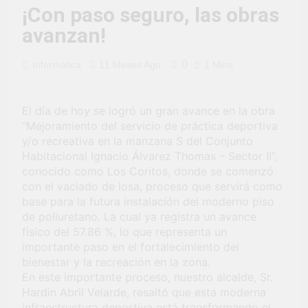
fiesta de civismo
UCHUMAYO
3 Semanas Ago
¡Con paso seguro, las obras
y patriotismo!
¡Desfile Cívico
avanzan!
Escolar y Militar
en Uchumayo!
3 Semanas Ago
0
Informática
11 Meses Ago
1 Mins
¡Embanderamiento
general en
Uchumayo!
3 Semanas Ago
El día de hoy se logró un gran avance en la obra
TALLER DE
HABILIDADES
“Mejoramiento del servicio de práctica deportiva
BLANDAS PARA
y/o recreativa en la manzana S del Conjunto
4 Semanas Ago
EL ÉXITO
Habitacional Ignacio Álvarez Thomas – Sector II”,
¡Nueva
LABORAL:
oportunidad
conocido como Los Coritos, donde se comenzó
PENSAMIENTO
laboral para los
con el vaciado de losa, proceso que servirá como
4 Semanas Ago
CRÍTICO Y
vecinos de
base para la futura instalación del moderno piso
Vivamos con
SOLUCIÓN DE
Uchumayo!
orgullo nuestras
de poliuretano. La cual ya registra un avance
PROBLEMAS
Fiestas Patrias!
físico del 57.86 %, lo que representa un
4 Semanas Ago
importante paso en el fortalecimiento del
¡El talento brilló
en el escenario
bienestar y la recreación en la zona.
del Festival del
En este importante proceso, nuestro alcalde, Sr.
1 Mes Ago
Chimbango!
Hardin Abril Velarde, resaltó que esta moderna
infraestructura deportiva está transformando el