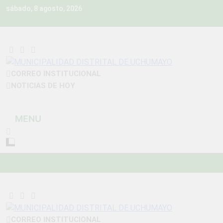
Skip
sábado, 8 agosto, 2026
to
content
MUNICIPALIDAD
CORREO INSTITUCIONAL
Construyendo Una Nueva Historia
NOTICIAS DE HOY
DISTRITAL DE
UCHUMAYO
MENU
CORREO INSTITUCIONAL