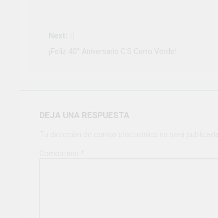
Navegación
de
Next:
entradas
¡Feliz 40° Aniversario C.S Cerro Verde!
DEJA UNA RESPUESTA
Tu dirección de correo electrónico no será publicada
Comentario
*