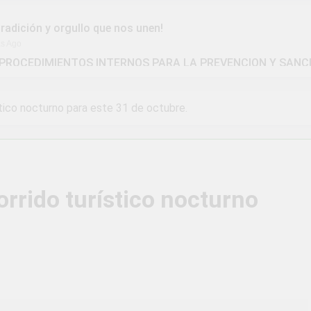
tradición y orgullo que nos unen!
as Ago
PROCEDIMIENTOS INTERNOS PARA LA PREVENCION Y SANC
IDAD DISTRITAL DE UCHUMAYO
la Gran Campaña de Amnistía Tributaria!
tico nocturno para este 31 de octubre.
ivió una verdadera fiesta de civismo y patriotismo!
vico Escolar y Militar en Uchumayo!
¡Embander
3 Semanas A
rrido turístico nocturno
 HABILIDADES BLANDAS PARA EL ÉXITO LABORAL: PENSAM
tunidad laboral para los vecinos de Uchumayo!
brilló en el escenario del Festival del Chimbango!