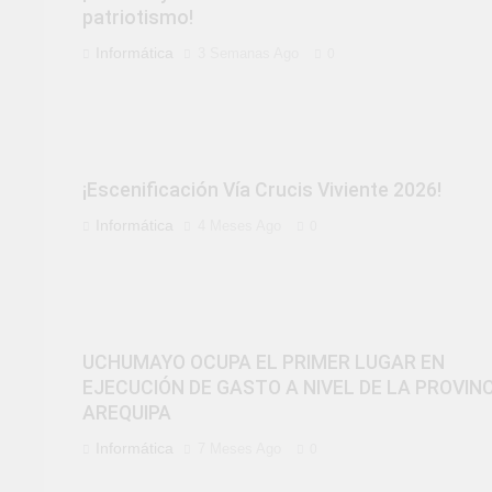
patriotismo!
Informática
3 Semanas Ago
0
¡Escenificación Vía Crucis Viviente 2026!
Informática
4 Meses Ago
0
UCHUMAYO OCUPA EL PRIMER LUGAR EN
EJECUCIÓN DE GASTO A NIVEL DE LA PROVIN
AREQUIPA
Informática
7 Meses Ago
0