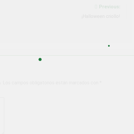
Previous:
¡Halloween criollo!
.
Los campos obligatorios están marcados con
*