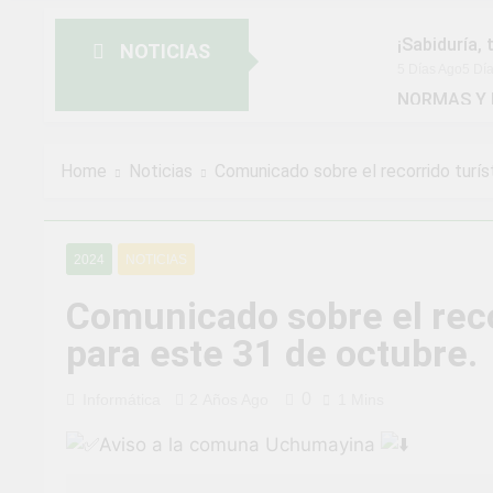
¡Sabiduría, 
NOTICIAS
5 Días Ago
5 Dí
NORMAS Y 
MUNICIPAL
2 Semanas Ago
¡Aprovecha 
Home
Noticias
Comunicado sobre el recorrido turís
2 Semanas Ago
¡Uchumayo v
3 Semanas Ago
2024
NOTICIAS
¡Desfile Cí
3 Semanas Ago
Comunicado sobre el reco
TALLER DE
para este 31 de octubre.
4 Semanas Ago
¡Nueva opor
0
Informática
2 Años Ago
1 Mins
4 Semanas Ago
¡El talento 
Aviso a la comuna Uchumayina
1 Mes Ago