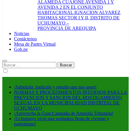
ALAMEDA CUAJONE AVENIDA 1 Y
AVENIDA 2 EN EL CONJUNTO
HABITACIONAL IGNACION ALVAREZ
THOMAS SECTOR I Y II, DISTRITO DE
UCHUMAYO –
PROVINCIA DE AREQUIPA
Noticias
Contáctenos
Mesa de Partes Virtual
Gob.pe
Buscar:
¡Sabiduría, tradición y orgullo que nos unen!
NORMAS Y PROCEDIMIENTOS INTERNOS PARA LA
PREVENCION Y SANCION DEL HOSTIGAMIENTO
SEXUAL EN LA MUNICIPALIDAD DISTRITAL DE
UCHUMAYO
¡Aprovecha la Gran Campaña de Amnistía Tributaria!
¡Uchumayo vivió una verdadera fiesta de civismo y
patriotismo!