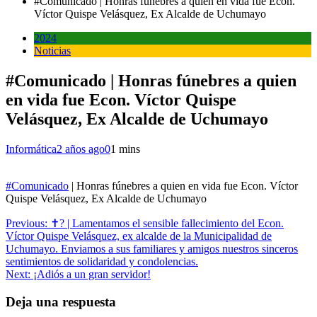
#Comunicado | Honras fúnebres a quien en vida fue Econ.
Víctor Quispe Velásquez, Ex Alcalde de Uchumayo
2024
Noticias
#Comunicado | Honras fúnebres a quien
en vida fue Econ. Víctor Quispe
Velásquez, Ex Alcalde de Uchumayo
Informática
2 años ago
0
1 mins
#Comunicado
| Honras fúnebres a quien en vida fue Econ. Víctor
Quispe Velásquez, Ex Alcalde de Uchumayo
Navegación
Previous:
✝️? | Lamentamos el sensible fallecimiento del Econ.
Víctor Quispe Velásquez, ex alcalde de la Municipalidad de
de
Uchumayo. Enviamos a sus familiares y amigos nuestros sinceros
entradas
sentimientos de solidaridad y condolencias.
Next:
¡Adiós a un gran servidor!
Deja una respuesta