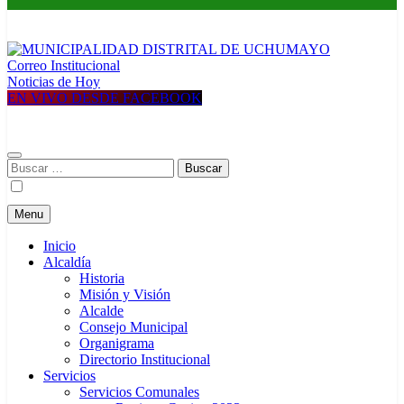
Correo Institucional
MUNICIPALIDAD DISTRITAL DE UCHUMAYO
Construyendo una nueva Historia
Noticias de Hoy
EN VIVO DESDE FACEBOOK
Buscar:
Menu
Inicio
Alcaldía
Historia
Misión y Visión
Alcalde
Consejo Municipal
Organigrama
Directorio Institucional
Servicios
Servicios Comunales