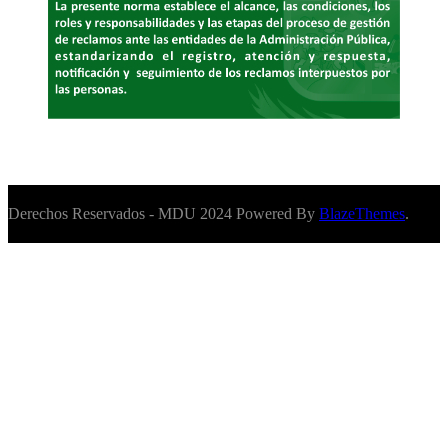
Derechos Reservados - MDU 2024 Powered By
BlazeThemes
.