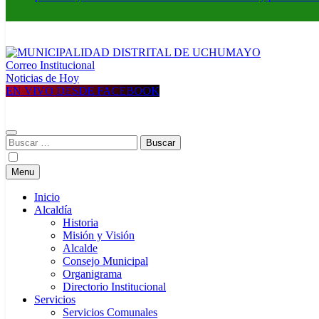
Correo Institucional
MUNICIPALIDAD DISTRITAL DE UCHUMAYO
Construyendo una nueva Historia
Noticias de Hoy
EN VIVO DESDE FACEBOOK
Buscar:
Menu
Inicio
Alcaldía
Historia
Misión y Visión
Alcalde
Consejo Municipal
Organigrama
Directorio Institucional
Servicios
Servicios Comunales