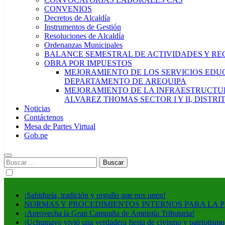
CONVENIOS
Decretos de Alcaldía
Instrumentos de Gestión
Resoluciones de Alcaldía
Ordenanzas Municipales
BALANCE SEMESTRAL DE ACTIVIDADES Y RE
OBRA POR IMPUESTOS
MEJORAMIENTO DE LOS SERVICIOS EDUCA
DEPARTAMENTO DE AREQUIPA
MEJORAMIENTO DE LA INFRAESTRUCTUR
ALVAREZ THOMAS SECTOR I Y II, DISTR
Noticias
Contáctenos
Mesa de Partes Virtual
Gob.pe
Buscar:
¡Sabiduría, tradición y orgullo que nos unen!
NORMAS Y PROCEDIMIENTOS INTERNOS PARA LA 
¡Aprovecha la Gran Campaña de Amnistía Tributaria!
¡Uchumayo vivió una verdadera fiesta de civismo y patriotismo