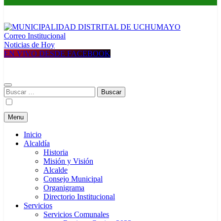
Correo Institucional
MUNICIPALIDAD DISTRITAL DE UCHUMAYO
Construyendo una nueva Historia
Noticias de Hoy
EN VIVO DESDE FACEBOOK
Buscar:
Menu
Inicio
Alcaldía
Historia
Misión y Visión
Alcalde
Consejo Municipal
Organigrama
Directorio Institucional
Servicios
Servicios Comunales