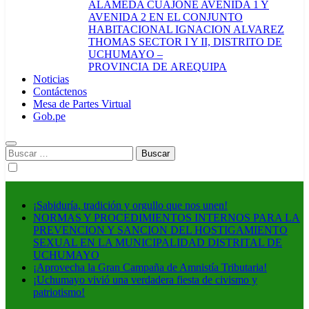
ALAMEDA CUAJONE AVENIDA 1 Y
AVENIDA 2 EN EL CONJUNTO
HABITACIONAL IGNACION ALVAREZ
THOMAS SECTOR I Y II, DISTRITO DE
UCHUMAYO –
PROVINCIA DE AREQUIPA
Noticias
Contáctenos
Mesa de Partes Virtual
Gob.pe
Buscar:
¡Sabiduría, tradición y orgullo que nos unen!
NORMAS Y PROCEDIMIENTOS INTERNOS PARA LA
PREVENCION Y SANCION DEL HOSTIGAMIENTO
SEXUAL EN LA MUNICIPALIDAD DISTRITAL DE
UCHUMAYO
¡Aprovecha la Gran Campaña de Amnistía Tributaria!
¡Uchumayo vivió una verdadera fiesta de civismo y
patriotismo!