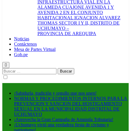
INFRAESTRUCTURA VIAL EN LA
ALAMEDA CUAJONE AVENIDA 1 Y
AVENIDA 2 EN EL CONJUNTO
HABITACIONAL IGNACION ALVAREZ
THOMAS SECTOR I Y II, DISTRITO DE
UCHUMAYO –
PROVINCIA DE AREQUIPA
Noticias
Contáctenos
Mesa de Partes Virtual
Gob.pe
Buscar:
¡Sabiduría, tradición y orgullo que nos unen!
NORMAS Y PROCEDIMIENTOS INTERNOS PARA LA
PREVENCION Y SANCION DEL HOSTIGAMIENTO
SEXUAL EN LA MUNICIPALIDAD DISTRITAL DE
UCHUMAYO
¡Aprovecha la Gran Campaña de Amnistía Tributaria!
¡Uchumayo vivió una verdadera fiesta de civismo y
patriotismo!