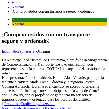
Home
Noticias
¡Comprometidos con un transporte seguro y ordenado!
2024
Noticias
¡Comprometidos con un transporte
seguro y ordenado!
Informática
9 meses ago
0
1 mins
La Municipalidad Distrital de Uchumayo, a través de la Subgerencia
de Comercialización y Transporte, sostuvo una reunión con
representantes de la empresa COTUM, encargada del servicio en la
ruta Uchumayo–Cural.
En representación del alcalde Sr. Hardin Abril Velarde, participo la
teniente alcaldesa María Elena Córdova y la regidora Jessica
Collana Adriazola. Durante el encuentro, se acordó fortalecer la
supervisión de los inspectores municipales en la zona de Ormeño
con Salaverry, con el propósito de garantizar un servicio de
transporte seguro y ordenado para los vecinos del distrito.
Navegación
Previous:
¡Tradición y diversión!
Next:
¡Feliz Aniversario Alto Selva Alegre!