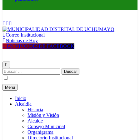
Correo Institucional
MUNICIPALIDAD DISTRITAL DE UCHUMAYO
Construyendo una nueva Historia
Noticias de Hoy
EN VIVO DESDE FACEBOOK
Buscar:
Menu
Inicio
Alcaldía
Historia
Misión y Visión
Alcalde
Consejo Municipal
Organigrama
Directorio Institucional