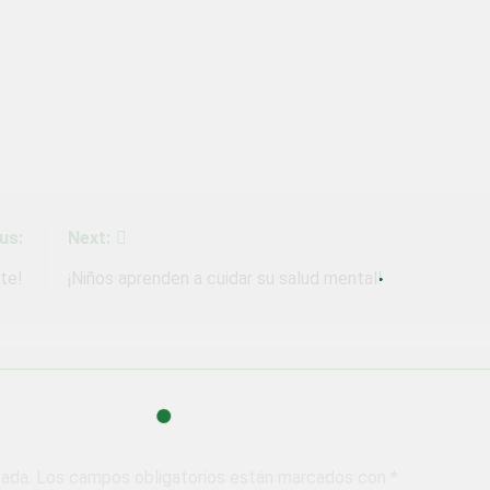
us:
Next:
te!
¡Niños aprenden a cuidar su salud mental!
cada.
Los campos obligatorios están marcados con
*