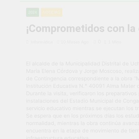
¡Uchumayo vi
2024
NOTICIAS
3 Semanas Ago
¡Desfile Cívi
¡Comprometidos con la
3 Semanas Ago
TALLER DE 
0
Informática
10 Meses Ago
1 Mins
PROBLEMAS
1 Mes Ago
¡Nueva oport
El alcalde de la Municipalidad Distrital de Uc
1 Mes Ago
María Elena Córdova y Jorge Moscoso, realiza
Vivamos con 
de Contingencia correspondiente a la obra “M
1 Mes Ago
Institución Educativa N.° 40091 Alma Mater 
¡El talento b
Durante la visita, verificaron los preparativo
1 Mes Ago
instalaciones del Estadio Municipal de Congat
servicio educativo mientras se ejecutan los t
Se espera que en los próximos días los estud
normalidad, mientras la obra continúa avanz
encuentra en la etapa de movimiento de tierra
infraestructura educativa.