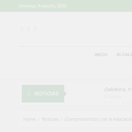
Skip
domingo, 9 agosto, 2026
to
content
ALCAL
INICIO
¡Sabiduría, t
NOTICIAS
6 Días Ago
NORMAS Y P
MUNICIPALI
2 Semanas Ago
Home
Noticias
¡Comprometidos con la educació
¡Aprovecha l
3 Semanas Ago