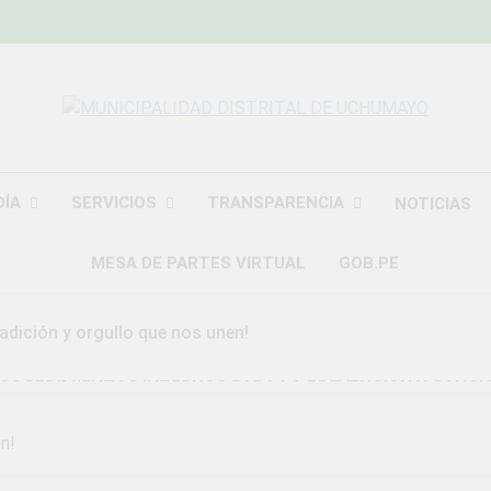
MUNICIPALIDAD
Construyendo Una Nueva Historia
UCHU
DÍA
SERVICIOS
TRANSPARENCIA
NOTICIAS
MESA DE PARTES VIRTUAL
GOB.PE
radición y orgullo que nos unen!
ROCEDIMIENTOS INTERNOS PARA LA PREVENCION Y SANCI
DAD DISTRITAL DE UCHUMAYO
n!
a Gran Campaña de Amnistía Tributaria!