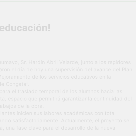
vió una verdadera fiesta de civismo y patriotismo!
co Escolar y Militar en Uchumayo!
¡Embandera
 educación!
4 Semanas Ag
HABILIDADES BLANDAS PARA EL ÉXITO LABORAL: PENSAMIE
unidad laboral para los vecinos de Uchumayo!
humayo, Sr. Hardin Abril Velarde, junto a los regidores
ron el día de hoy una supervisión del avance del Plan
orgullo nuestras Fiestas Patrias!
ejoramiento de los servicios educativos en la
de Congata”.
rilló en el escenario del Festival del Chimbango!
s para el traslado temporal de los alumnos hacia las
a, espacio que permitirá garantizar la continuidad del
rabajos de la obra.
iantes inicien sus labores académicas con total
ando satisfactoriamente. Actualmente, el proyecto se
, una fase clave para el desarrollo de la nueva