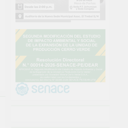
default
default