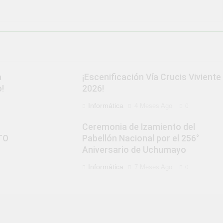
a
¡Escenificación Vía Crucis Viviente
!
2026!
Informática
4 Meses Ago
0
Ceremonia de Izamiento del
TO
Pabellón Nacional por el 256°
Aniversario de Uchumayo
Informática
7 Meses Ago
0