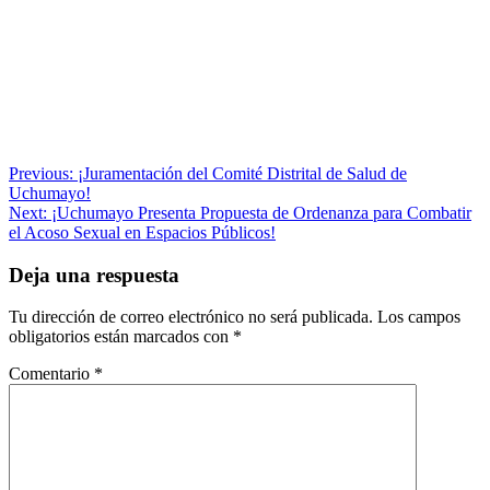
Navegación
Previous:
¡Juramentación del Comité Distrital de Salud de
Uchumayo!
de
Next:
¡Uchumayo Presenta Propuesta de Ordenanza para Combatir
entradas
el Acoso Sexual en Espacios Públicos!
Deja una respuesta
Tu dirección de correo electrónico no será publicada.
Los campos
obligatorios están marcados con
*
Comentario
*