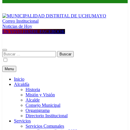
Correo Institucional
MUNICIPALIDAD DISTRITAL DE UCHUMAYO
Construyendo una nueva Historia
Noticias de Hoy
EN VIVO DESDE FACEBOOK
Buscar:
Menu
Inicio
Alcaldía
Historia
Misión y Visión
Alcalde
Consejo Municipal
Organigrama
Directorio Institucional
Servicios
Servicios Comunales