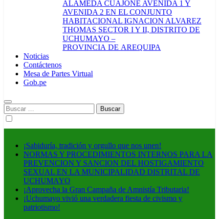
ALAMEDA CUAJONE AVENIDA 1 Y
AVENIDA 2 EN EL CONJUNTO
HABITACIONAL IGNACION ALVAREZ
THOMAS SECTOR I Y II, DISTRITO DE
UCHUMAYO –
PROVINCIA DE AREQUIPA
Noticias
Contáctenos
Mesa de Partes Virtual
Gob.pe
Buscar:
¡Sabiduría, tradición y orgullo que nos unen!
NORMAS Y PROCEDIMIENTOS INTERNOS PARA LA
PREVENCION Y SANCION DEL HOSTIGAMIENTO
SEXUAL EN LA MUNICIPALIDAD DISTRITAL DE
UCHUMAYO
¡Aprovecha la Gran Campaña de Amnistía Tributaria!
¡Uchumayo vivió una verdadera fiesta de civismo y
patriotismo!