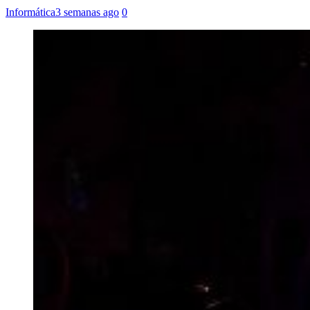
Informática
3 semanas ago
0