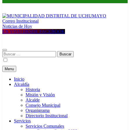
Correo Institucional
MUNICIPALIDAD DISTRITAL DE UCHUMAYO
Construyendo una nueva Historia
Noticias de Hoy
EN VIVO DESDE FACEBOOK
Buscar:
Menu
Inicio
Alcaldía
Historia
Misión y Visión
Alcalde
Consejo Municipal
Organigrama
Directorio Institucional
Servicios
Servicios Comunales