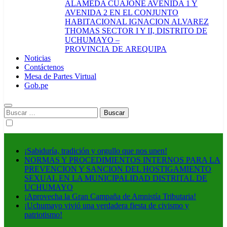
ALAMEDA CUAJONE AVENIDA 1 Y
AVENIDA 2 EN EL CONJUNTO
HABITACIONAL IGNACION ALVAREZ
THOMAS SECTOR I Y II, DISTRITO DE
UCHUMAYO –
PROVINCIA DE AREQUIPA
Noticias
Contáctenos
Mesa de Partes Virtual
Gob.pe
Buscar:
¡Sabiduría, tradición y orgullo que nos unen!
NORMAS Y PROCEDIMIENTOS INTERNOS PARA LA
PREVENCION Y SANCION DEL HOSTIGAMIENTO
SEXUAL EN LA MUNICIPALIDAD DISTRITAL DE
UCHUMAYO
¡Aprovecha la Gran Campaña de Amnistía Tributaria!
¡Uchumayo vivió una verdadera fiesta de civismo y
patriotismo!