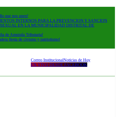
ullo que nos unen!
ENTOS INTERNOS PARA LA PREVENCION Y SANCION
SEXUAL EN LA MUNICIPALIDAD DISTRITAL DE
a de Amnistía Tributaria!
era fiesta de civismo y patriotismo!
Correo Institucional
Noticias de Hoy
EN VIVO DESDE FACEBOOK