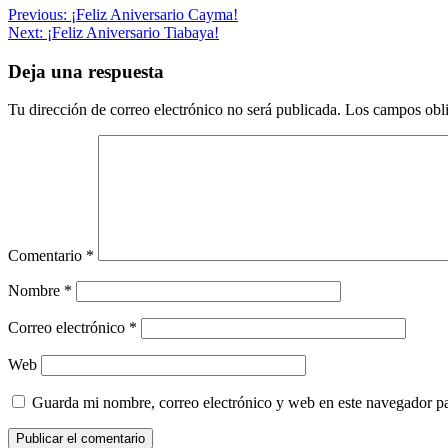
Navegación
Previous:
¡Feliz Aniversario Cayma!
Next:
¡Feliz Aniversario Tiabaya!
de
entradas
Deja una respuesta
Tu dirección de correo electrónico no será publicada.
Los campos obli
Comentario
*
Nombre
*
Correo electrónico
*
Web
Guarda mi nombre, correo electrónico y web en este navegador p