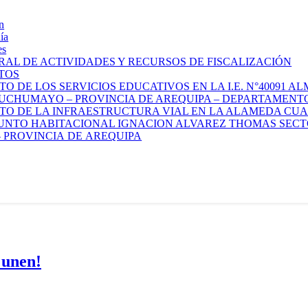
n
ía
es
AL DE ACTIVIDADES Y RECURSOS DE FISCALIZACIÓN
TOS
O DE LOS SERVICIOS EDUCATIVOS EN LA I.E. N°40091 
 UCHUMAYO – PROVINCIA DE AREQUIPA – DEPARTAMENT
O DE LA INFRAESTRUCTURA VIAL EN LA ALAMEDA CUAJ
JUNTO HABITACIONAL IGNACION ALVAREZ THOMAS SECTOR 
 PROVINCIA DE AREQUIPA
 unen!