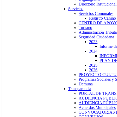
Directorio Institucional
Servicios
Servicios Comunales
Registro Canino
CENTRO DE APOYO
Turismo
Administración Tributa
Seguridad Ciudadana
2023
Informe 
2024
INFORME
PLAN DE
2025
2026
PROYECTO CULTU
Programas Sociales y 
Demuna
Transparencia
PORTAL DE TRAN
AUDIENCIA PÚBLIC
AUDIENCIA PÚBLIC
Acuerdos Municipales
CONVOCATORIAS 
CONVENIOS