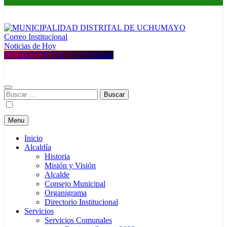
Correo Institucional
MUNICIPALIDAD DISTRITAL DE UCHUMAYO
Construyendo una nueva Historia
Noticias de Hoy
EN VIVO DESDE FACEBOOK
Buscar:
Menu
Inicio
Alcaldía
Historia
Misión y Visión
Alcalde
Consejo Municipal
Organigrama
Directorio Institucional
Servicios
Servicios Comunales