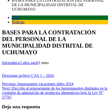
BASES PARA LA CONTRATACIÓN DEL PERSONAL
DE LA MUNICIPALIDAD DISTRITAL DE
UCHUMAYO
CAS
Noticias
BASES PARA LA CONTRATACIÓN
DEL PERSONAL DE LA
MUNICIPALIDAD DISTRITAL DE
UCHUMAYO
Informática
3 años ago
0
1 mins
Descargar archivo CAS 1 – 2024
Navegación
Previous:
Inauguramos vacaciones útiles 2024
Next:
Elección al representante de los burgomaestres distritales en la
de
comisión de adquisición de productos alimenticios bajo la Ley N°
entradas
27767
Deja una respuesta