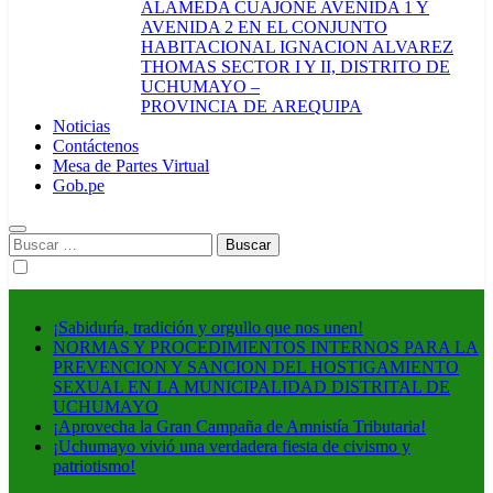
ALAMEDA CUAJONE AVENIDA 1 Y
AVENIDA 2 EN EL CONJUNTO
HABITACIONAL IGNACION ALVAREZ
THOMAS SECTOR I Y II, DISTRITO DE
UCHUMAYO –
PROVINCIA DE AREQUIPA
Noticias
Contáctenos
Mesa de Partes Virtual
Gob.pe
Buscar:
¡Sabiduría, tradición y orgullo que nos unen!
NORMAS Y PROCEDIMIENTOS INTERNOS PARA LA
PREVENCION Y SANCION DEL HOSTIGAMIENTO
SEXUAL EN LA MUNICIPALIDAD DISTRITAL DE
UCHUMAYO
¡Aprovecha la Gran Campaña de Amnistía Tributaria!
¡Uchumayo vivió una verdadera fiesta de civismo y
patriotismo!