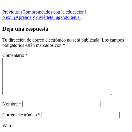
Navegación
Previous:
¡Comprometidos con la educación!
Next:
¡Aprende y diviértete jugando tenis!
de
entradas
Deja una respuesta
Tu dirección de correo electrónico no será publicada.
Los campos
obligatorios están marcados con
*
Comentario
*
Nombre
*
Correo electrónico
*
Web