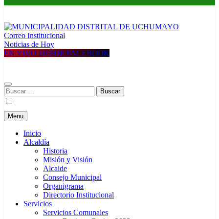
Correo Institucional
MUNICIPALIDAD DISTRITAL DE UCHUMAYO
Construyendo una nueva Historia
Noticias de Hoy
EN VIVO DESDE FACEBOOK
Buscar:
Menu
Inicio
Alcaldía
Historia
Misión y Visión
Alcalde
Consejo Municipal
Organigrama
Directorio Institucional
Servicios
Servicios Comunales