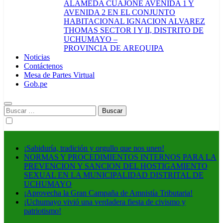
ALAMEDA CUAJONE AVENIDA 1 Y
AVENIDA 2 EN EL CONJUNTO
HABITACIONAL IGNACION ALVAREZ
THOMAS SECTOR I Y II, DISTRITO DE
UCHUMAYO –
PROVINCIA DE AREQUIPA
Noticias
Contáctenos
Mesa de Partes Virtual
Gob.pe
Buscar:
¡Sabiduría, tradición y orgullo que nos unen!
NORMAS Y PROCEDIMIENTOS INTERNOS PARA LA
PREVENCION Y SANCION DEL HOSTIGAMIENTO
SEXUAL EN LA MUNICIPALIDAD DISTRITAL DE
UCHUMAYO
¡Aprovecha la Gran Campaña de Amnistía Tributaria!
¡Uchumayo vivió una verdadera fiesta de civismo y
patriotismo!