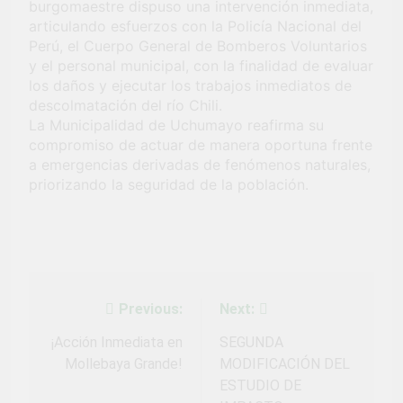
burgomaestre dispuso una intervención inmediata,
Fiestas Patrias!
1 Mes Ago
articulando esfuerzos con la Policía Nacional del
¡El talento brilló
Perú, el Cuerpo General de Bomberos Voluntarios
en el escenario
y el personal municipal, con la finalidad de evaluar
del Festival del
1 Mes Ago
los daños y ejecutar los trabajos inmediatos de
Chimbango!
descolmatación del río Chili.
La Municipalidad de Uchumayo reafirma su
compromiso de actuar de manera oportuna frente
a emergencias derivadas de fenómenos naturales,
priorizando la seguridad de la población.
Previous:
Next:
Navegación
de
¡Acción Inmediata en
SEGUNDA
Mollebaya Grande!
MODIFICACIÓN DEL
entradas
ESTUDIO DE