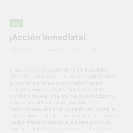
2 Semanas Ago
LA PREVENCION Y
¡Aprovecha la
SANCION DEL
Gran Campaña de
HOSTIGAMIENTO
Amnistía
2 Semanas Ago
SEXUAL EN LA
2026
Tributaria!
¡Uchumayo vivió
MUNICIPALIDAD
una verdadera
DISTRITAL DE
¡Acción Inmediata!
fiesta de civismo
UCHUMAYO
3 Semanas Ago
y patriotismo!
¡Desfile Cívico
0
Informática
6 Meses Ago
1 Mins
Escolar y Militar
en Uchumayo!
3 Semanas Ago
¡Embanderamiento
El día de hoy, el alcalde de la Municipalidad
general en
Distrital de Uchumayo, Sr. Hardin Abril Velarde,
Uchumayo!
3 Semanas Ago
supervisó los daños ocasionados tras las
TALLER DE
precipitaciones pluviales registradas en la
HABILIDADES
provincia de Arequipa, las cuales provocaron el
BLANDAS PARA
1 Mes Ago
incremento del caudal del río Chili.
EL ÉXITO
¡Nueva
Como consecuencia del aumento del caudal, el
LABORAL:
oportunidad
PENSAMIENTO
puente ubicado limite con el distrito de Tiabaya,
laboral para los
1 Mes Ago
CRÍTICO Y
resultó afectado debido a la acumulación de
vecinos de
Vivamos con
SOLUCIÓN DE
troncos, ramas y rocas, ante esta situación, el
Uchumayo!
orgullo nuestras
PROBLEMAS