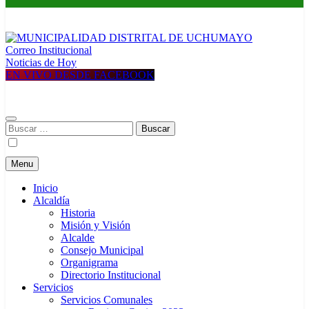
Correo Institucional
MUNICIPALIDAD DISTRITAL DE UCHUMAYO
Construyendo una nueva Historia
Noticias de Hoy
EN VIVO DESDE FACEBOOK
Buscar:
Menu
Inicio
Alcaldía
Historia
Misión y Visión
Alcalde
Consejo Municipal
Organigrama
Directorio Institucional
Servicios
Servicios Comunales