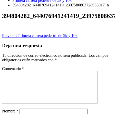
Primera carrera pedestre de 5k y 10k
394804282_644076941241419_2397580863728953017_n
394804282_644076941241419_2397580863
Navegación
Previous:
Primera carrera pedestre de 5k y 10k
de
Deja una respuesta
entradas
Tu dirección de correo electrónico no será publicada.
Los campos
obligatorios están marcados con
*
Comentario
*
Nombre
*