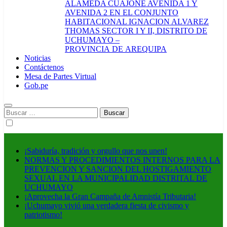
ALAMEDA CUAJONE AVENIDA 1 Y
AVENIDA 2 EN EL CONJUNTO
HABITACIONAL IGNACION ALVAREZ
THOMAS SECTOR I Y II, DISTRITO DE
UCHUMAYO –
PROVINCIA DE AREQUIPA
Noticias
Contáctenos
Mesa de Partes Virtual
Gob.pe
Buscar:
¡Sabiduría, tradición y orgullo que nos unen!
NORMAS Y PROCEDIMIENTOS INTERNOS PARA LA
PREVENCION Y SANCION DEL HOSTIGAMIENTO
SEXUAL EN LA MUNICIPALIDAD DISTRITAL DE
UCHUMAYO
¡Aprovecha la Gran Campaña de Amnistía Tributaria!
¡Uchumayo vivió una verdadera fiesta de civismo y
patriotismo!