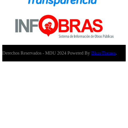
Derechos Reservados - MDU 2024 Powered By
BlazeThemes
.