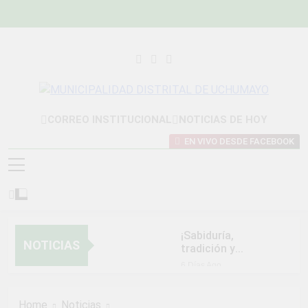
Skip
to
content
MUNICIPALIDAD
Construyendo Una Nueva Historia
CORREO INSTITUCIONAL
NOTICIAS DE HOY
DISTRITAL DE
EN VIVO DESDE FACEBOOK
UCHUMAYO
¡Sabiduría,
NOTICIAS
tradición y
orgullo que nos
6 Días Ago
unen!
NORMAS Y
PROCEDIMIENTOS
Home
Noticias
INTERNOS PARA