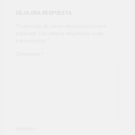
Fiestas Patrias!
1 Mes Ago
¡El talento brilló
DEJA UNA RESPUESTA
en el escenario
del Festival del
1 Mes Ago
Tu dirección de correo electrónico no será
Chimbango!
publicada.
Los campos obligatorios están
marcados con
*
Comentario
*
Nombre
*