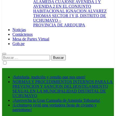
ALAMEDA CUAJONE AVENIDA 1 Y
AVENIDA 2 EN EL CONJUNTO
HABITACIONAL IGNACION ALVAREZ
THOMAS SECTOR I Y II, DISTRITO DE
UCHUMAYO –
PROVINCIA DE AREQUIPA
Noticias
Contáctenos
Mesa de Partes Virtual
Gob.pe
Buscar:
¡Sabiduría, tradición y orgullo que nos unen!
NORMAS Y PROCEDIMIENTOS INTERNOS PARA LA
PREVENCION Y SANCION DEL HOSTIGAMIENTO
SEXUAL EN LA MUNICIPALIDAD DISTRITAL DE
UCHUMAYO
¡Aprovecha la Gran Campaña de Amnistía Tributaria!
¡Uchumayo vivió una verdadera fiesta de civismo y
patriotismo!