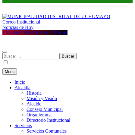
Correo Institucional
MUNICIPALIDAD DISTRITAL DE UCHUMAYO
Construyendo una nueva Historia
Noticias de Hoy
EN VIVO DESDE FACEBOOK
Buscar:
Menu
Inicio
Alcaldía
Historia
Misión y Visión
Alcalde
Consejo Municipal
Organigrama
Directorio Institucional
Servicios
Servicios Comunales