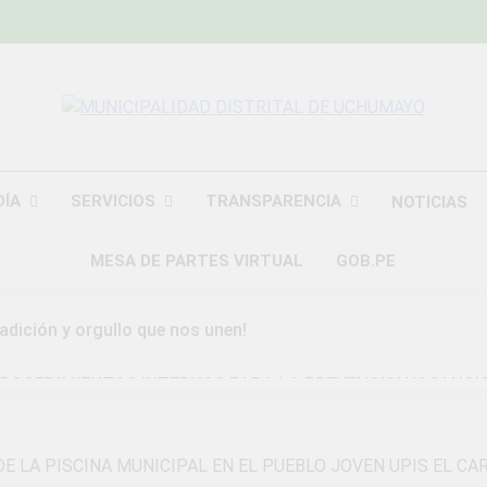
MUNICIPALIDAD
Construyendo Una Nueva Historia
UCHU
DÍA
SERVICIOS
TRANSPARENCIA
NOTICIAS
MESA DE PARTES VIRTUAL
GOB.PE
radición y orgullo que nos unen!
ROCEDIMIENTOS INTERNOS PARA LA PREVENCION Y SANCI
DAD DISTRITAL DE UCHUMAYO
a Gran Campaña de Amnistía Tributaria!
DE LA PISCINA MUNICIPAL EN EL PUEBLO JOVEN UPIS EL C