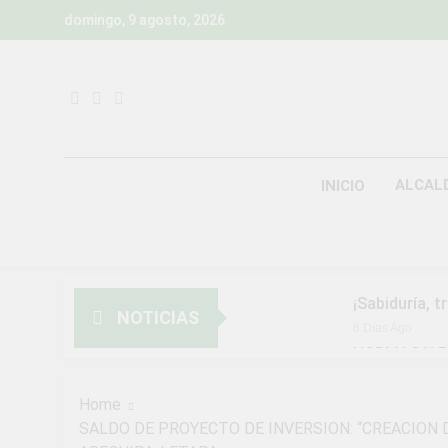
Skip
domingo, 9 agosto, 2026
to
content
ALCAL
INICIO
¡Sabiduría, t
NOTICIAS
6 Días Ago
NORMAS Y P
MUNICIPALI
2 Semanas Ago
Home
¡Aprovecha l
SALDO DE PROYECTO DE INVERSION: “CREACION 
3 Semanas Ago