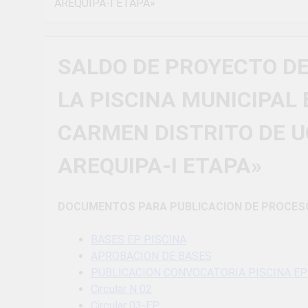
AREQUIPA-I ETAPA»
¡Uchumayo vi
3 Semanas Ago
¡Desfile Cívi
SALDO DE PROYECTO DE
3 Semanas Ago
TALLER DE 
LA PISCINA MUNICIPAL 
PROBLEMAS
1 Mes Ago
CARMEN DISTRITO DE 
¡Nueva oport
1 Mes Ago
AREQUIPA-I ETAPA»
Vivamos con 
1 Mes Ago
¡El talento b
DOCUMENTOS PARA PUBLICACION DE PROCESO
1 Mes Ago
BASES EP PISCINA
APROBACION DE BASES
PUBLICACION CONVOCATORIA PISCINA EP
Circular N 02
Circular 03-EP