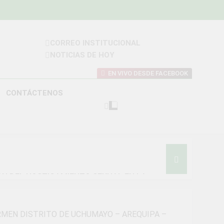
CORREO INSTITUCIONAL
NOTICIAS DE HOY
 DISTRITAL DE
EN VIVO DESDE FACEBOOK
MAYO
CONTÁCTENOS
ON DEL HOSTIGAMIENTO SEXUAL EN LA
ARMEN DISTRITO DE UCHUMAYO – AREQUIPA –