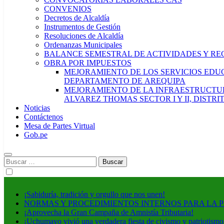
CONVENIOS
Decretos de Alcaldía
Instrumentos de Gestión
Resoluciones de Alcaldía
Ordenanzas Municipales
BALANCE SEMESTRAL DE ACTIVIDADES Y RE
OBRA POR IMPUESTOS
MEJORAMIENTO DE LOS SERVICIOS EDUCA
DEPARTAMENTO DE AREQUIPA
MEJORAMIENTO DE LA INFRAESTRUCTUR
ALVAREZ THOMAS SECTOR I Y II, DISTR
Noticias
Contáctenos
Mesa de Partes Virtual
Gob.pe
Buscar:
¡Sabiduría, tradición y orgullo que nos unen!
NORMAS Y PROCEDIMIENTOS INTERNOS PARA LA 
¡Aprovecha la Gran Campaña de Amnistía Tributaria!
¡Uchumayo vivió una verdadera fiesta de civismo y patriotismo