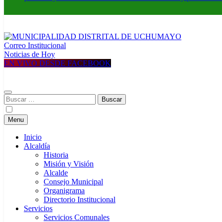
Correo Institucional
MUNICIPALIDAD DISTRITAL DE UCHUMAYO
Construyendo una nueva Historia
Noticias de Hoy
EN VIVO DESDE FACEBOOK
Buscar:
Menu
Inicio
Alcaldía
Historia
Misión y Visión
Alcalde
Consejo Municipal
Organigrama
Directorio Institucional
Servicios
Servicios Comunales