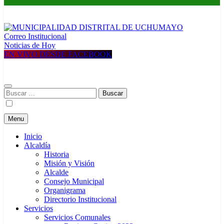
Correo Institucional
MUNICIPALIDAD DISTRITAL DE UCHUMAYO
Construyendo una nueva Historia
Noticias de Hoy
EN VIVO DESDE FACEBOOK
Buscar:
Menu
Inicio
Alcaldía
Historia
Misión y Visión
Alcalde
Consejo Municipal
Organigrama
Directorio Institucional
Servicios
Servicios Comunales