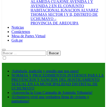
ALAMEDA CUAJONE AVENIDA 1 Y
AVENIDA 2 EN EL CONJUNTO
HABITACIONAL IGNACION ALVAREZ
THOMAS SECTOR I Y II, DISTRITO DE
UCHUMAYO –
PROVINCIA DE AREQUIPA
Noticias
Contáctenos
Mesa de Partes Virtual
Gob.pe
Buscar:
¡Sabiduría, tradición y orgullo que nos unen!
NORMAS Y PROCEDIMIENTOS INTERNOS PARA LA
PREVENCION Y SANCION DEL HOSTIGAMIENTO
SEXUAL EN LA MUNICIPALIDAD DISTRITAL DE
UCHUMAYO
¡Aprovecha la Gran Campaña de Amnistía Tributaria!
¡Uchumayo vivió una verdadera fiesta de civismo y
patriotismo!