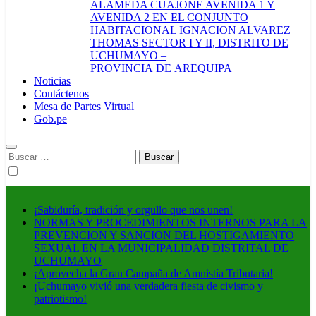
ALAMEDA CUAJONE AVENIDA 1 Y
AVENIDA 2 EN EL CONJUNTO
HABITACIONAL IGNACION ALVAREZ
THOMAS SECTOR I Y II, DISTRITO DE
UCHUMAYO –
PROVINCIA DE AREQUIPA
Noticias
Contáctenos
Mesa de Partes Virtual
Gob.pe
Buscar:
¡Sabiduría, tradición y orgullo que nos unen!
NORMAS Y PROCEDIMIENTOS INTERNOS PARA LA
PREVENCION Y SANCION DEL HOSTIGAMIENTO
SEXUAL EN LA MUNICIPALIDAD DISTRITAL DE
UCHUMAYO
¡Aprovecha la Gran Campaña de Amnistía Tributaria!
¡Uchumayo vivió una verdadera fiesta de civismo y
patriotismo!