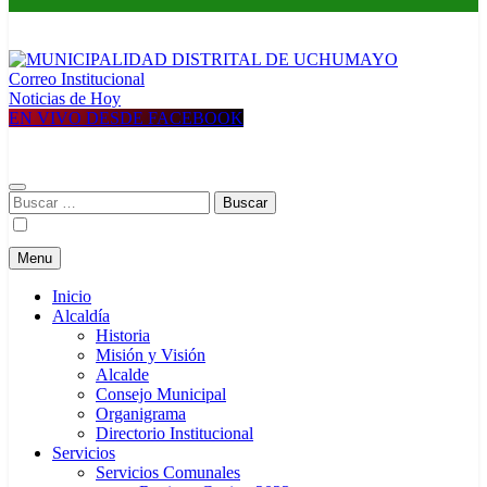
Correo Institucional
MUNICIPALIDAD DISTRITAL DE UCHUMAYO
Construyendo una nueva Historia
Noticias de Hoy
EN VIVO DESDE FACEBOOK
Buscar:
Menu
Inicio
Alcaldía
Historia
Misión y Visión
Alcalde
Consejo Municipal
Organigrama
Directorio Institucional
Servicios
Servicios Comunales