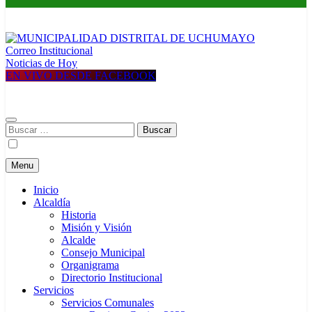
Correo Institucional
MUNICIPALIDAD DISTRITAL DE UCHUMAYO
Construyendo una nueva Historia
Noticias de Hoy
EN VIVO DESDE FACEBOOK
Buscar:
Menu
Inicio
Alcaldía
Historia
Misión y Visión
Alcalde
Consejo Municipal
Organigrama
Directorio Institucional
Servicios
Servicios Comunales