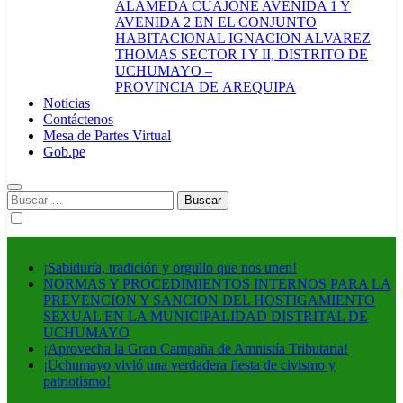
ALAMEDA CUAJONE AVENIDA 1 Y
AVENIDA 2 EN EL CONJUNTO
HABITACIONAL IGNACION ALVAREZ
THOMAS SECTOR I Y II, DISTRITO DE
UCHUMAYO –
PROVINCIA DE AREQUIPA
Noticias
Contáctenos
Mesa de Partes Virtual
Gob.pe
Buscar:
¡Sabiduría, tradición y orgullo que nos unen!
NORMAS Y PROCEDIMIENTOS INTERNOS PARA LA
PREVENCION Y SANCION DEL HOSTIGAMIENTO
SEXUAL EN LA MUNICIPALIDAD DISTRITAL DE
UCHUMAYO
¡Aprovecha la Gran Campaña de Amnistía Tributaria!
¡Uchumayo vivió una verdadera fiesta de civismo y
patriotismo!