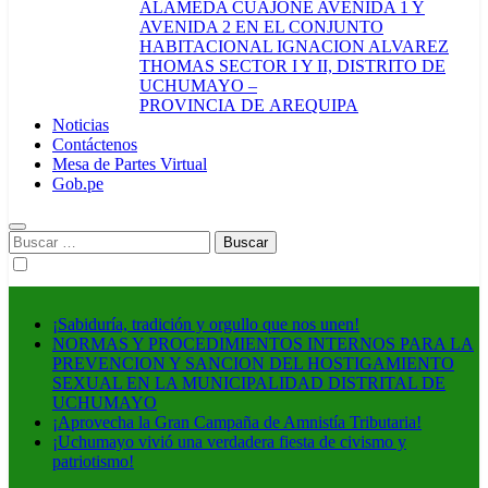
ALAMEDA CUAJONE AVENIDA 1 Y
AVENIDA 2 EN EL CONJUNTO
HABITACIONAL IGNACION ALVAREZ
THOMAS SECTOR I Y II, DISTRITO DE
UCHUMAYO –
PROVINCIA DE AREQUIPA
Noticias
Contáctenos
Mesa de Partes Virtual
Gob.pe
Buscar:
¡Sabiduría, tradición y orgullo que nos unen!
NORMAS Y PROCEDIMIENTOS INTERNOS PARA LA
PREVENCION Y SANCION DEL HOSTIGAMIENTO
SEXUAL EN LA MUNICIPALIDAD DISTRITAL DE
UCHUMAYO
¡Aprovecha la Gran Campaña de Amnistía Tributaria!
¡Uchumayo vivió una verdadera fiesta de civismo y
patriotismo!