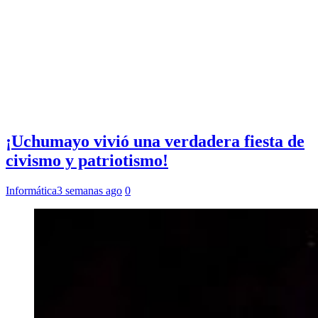
¡Uchumayo vivió una verdadera fiesta de
civismo y patriotismo!
Informática
3 semanas ago
0