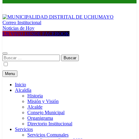
Correo Institucional
MUNICIPALIDAD DISTRITAL DE UCHUMAYO
Construyendo una nueva Historia
Noticias de Hoy
EN VIVO DESDE FACEBOOK
Buscar:
Menu
Inicio
Alcaldía
Historia
Misión y Visión
Alcalde
Consejo Municipal
Organigrama
Directorio Institucional
Servicios
Servicios Comunales