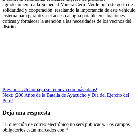
agradecimiento a la Sociedad Minera Cerro Verde por este gesto de
solidaridad y cooperación, resaltando la importancia de este vehículo
cisterna para garantizar el acceso al agua potable en situaciones
críticas y fortalecer la atención a las necesidades de los vecinos del
distrito.
Navegación
Previous:
¡Uchumayo se renueva con más obras!
Next:
¡200 Años de la Batalla de Ayacucho y Día del Ejercito del
de
Perú!
entradas
Deja una respuesta
Tu dirección de correo electrónico no será publicada.
Los campos
obligatorios están marcados con
*