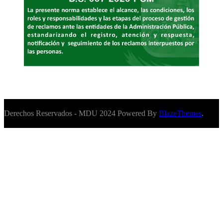
Derechos Reservados - MDU 2024 Powered By
BlazeThemes
.