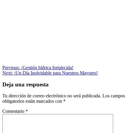
Navegación
Previous:
¡Gestión hídrica fortalecida!
Next:
¡Un Día Inolvidable para Nuestros Mayores!
de
entradas
Deja una respuesta
Tu dirección de correo electrónico no será publicada.
Los campos
obligatorios están marcados con
*
Comentario
*