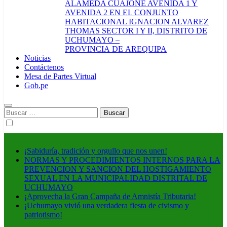
ALAMEDA CUAJONE AVENIDA 1 Y
AVENIDA 2 EN EL CONJUNTO
HABITACIONAL IGNACION ALVAREZ
THOMAS SECTOR I Y II, DISTRITO DE
UCHUMAYO –
PROVINCIA DE AREQUIPA
Noticias
Contáctenos
Mesa de Partes Virtual
Gob.pe
Buscar:
¡Sabiduría, tradición y orgullo que nos unen!
NORMAS Y PROCEDIMIENTOS INTERNOS PARA LA
PREVENCION Y SANCION DEL HOSTIGAMIENTO
SEXUAL EN LA MUNICIPALIDAD DISTRITAL DE
UCHUMAYO
¡Aprovecha la Gran Campaña de Amnistía Tributaria!
¡Uchumayo vivió una verdadera fiesta de civismo y
patriotismo!