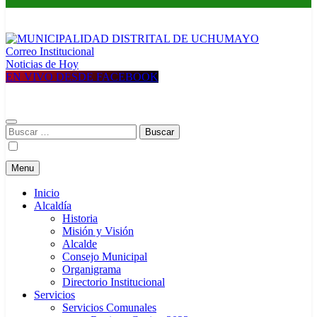
Correo Institucional
MUNICIPALIDAD DISTRITAL DE UCHUMAYO
Construyendo una nueva Historia
Noticias de Hoy
EN VIVO DESDE FACEBOOK
Buscar:
Menu
Inicio
Alcaldía
Historia
Misión y Visión
Alcalde
Consejo Municipal
Organigrama
Directorio Institucional
Servicios
Servicios Comunales