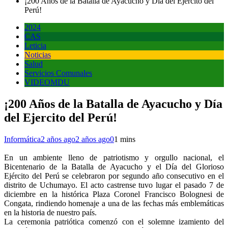
¡200 Años de la Batalla de Ayacucho y Día del Ejercito del
Perú!
2024
CAS
Leticia
Noticias
Salud
Servicios Comunales
VIDEOMDU
¡200 Años de la Batalla de Ayacucho y Día
del Ejercito del Perú!
Informática
2 años ago
2 años ago
0
1 mins
En un ambiente lleno de patriotismo y orgullo nacional, el
Bicentenario de la Batalla de Ayacucho y el Día del Glorioso
Ejército del Perú se celebraron por segundo año consecutivo en el
distrito de Uchumayo. El acto castrense tuvo lugar el pasado 7 de
diciembre en la histórica Plaza Coronel Francisco Bolognesi de
Congata, rindiendo homenaje a una de las fechas más emblemáticas
en la historia de nuestro país.
La ceremonia patriótica comenzó con el solemne izamiento del