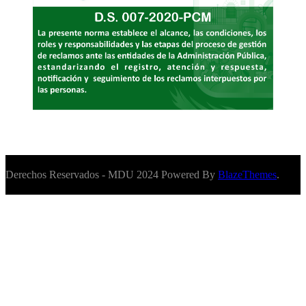
Derechos Reservados - MDU 2024 Powered By
BlazeThemes
.